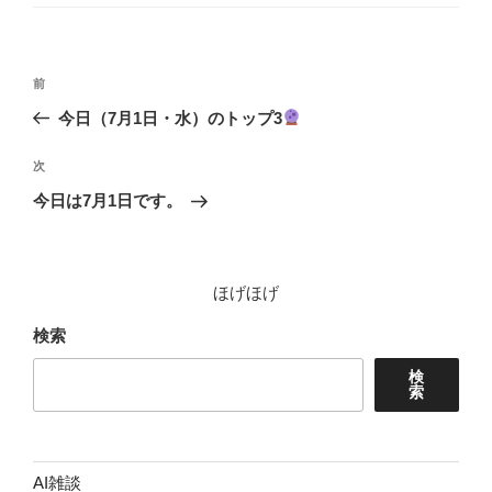
ゴ
リ
ー
投
前
前
稿
の
今日（7月1日・水）のトップ3
ナ
投
ビ
稿
次
次
ゲ
の
今日は7月1日です。
投
ー
稿
シ
ョ
ほげほげ
ン
検索
検
索
AI雑談