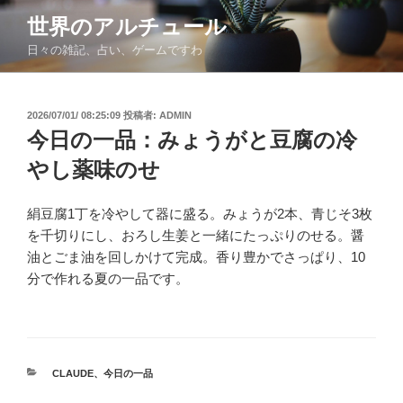
コ
世界のアルチュール
ン
日々の雑記、占い、ゲームですわ
テ
ン
ツ
投
2026/07/01/ 08:25:09
投稿者:
ADMIN
へ
稿
今日の一品：みょうがと豆腐の冷
ス
日:
キ
やし薬味のせ
ッ
プ
絹豆腐1丁を冷やして器に盛る。みょうが2本、青じそ3枚
を千切りにし、おろし生姜と一緒にたっぷりのせる。醤
油とごま油を回しかけて完成。香り豊かでさっぱり、10
分で作れる夏の一品です。
カ
CLAUDE
、
今日の一品
テ