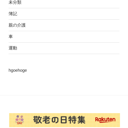
未分類
簿記
親の介護
車
運動
hgoehoge