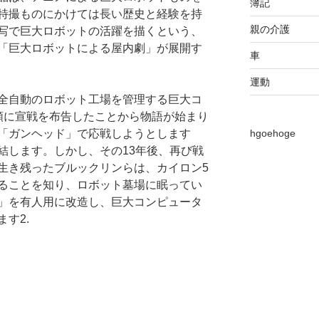
簿記
特撮ものにかけては長い歴史と経験を持
親の介護
写で巨大ロボットの活躍を描くという、
「巨大ロボットによる屋内劇」が展開す
車
運動
全自動のロボット工場を管理する巨大コ
類に宣戦を布告したことから物語が始まり
「ガンヘッド」で応戦しようとします
hgoehoge
結します。しかし、その13年後、再び戦
生き残ったブルックリンらは、カイロン5
ることを知り、ロボット墓場に眠ってい
」を有人用に改造し、巨大コンピュータ
す2.