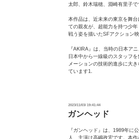
太郎、鈴木瑞穂、淵崎有里子です
本作品は、近未来の東京を舞台
ての親友が、超能力を持つ少年
戦う姿を描いたSFアクション映画
『AKIRA』は、当時の日本ア
日本中から一線級のスタッフを集
メーションの技術的進歩に大き
ています1.
投
2023/11/03/ 19:41:44
稿
ガンヘッド
日:
『ガンヘッド』は、1989年に
人、主演は高嶋政宏です。本作