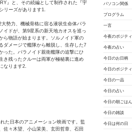
STORY』と、その続編として制作された『宇
パソコン関係
シリーズがあります1.
プログラム
2大勢力、機械骨格に宿る液状生命体パラ
一言
ノイドが、第9星系の新天地カオスを巡っ
今夜のポジテ
から物語が始まります。ソルノイド軍の
るダメージで艦隊から離脱し、生存した7
今夜の占い
かった。パラノイド親衛艦隊の追撃にひ
今日のお日柄
生き残ったクルーは両軍が極秘裏に進め
なります2.
今日のポジテ
今日の一品
今日の占い
今日の朝ごは
今日の雑談
公開された日本のアニメーション映画です。監
今日は何の日
、佐々木望、小山茉美、玄田哲章、石田