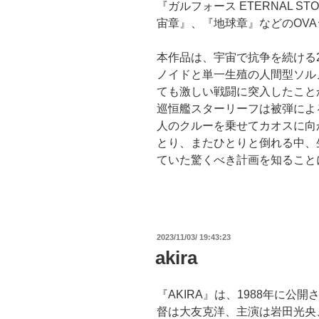
『ガルフォース ETERNAL 
宙章』、『地球章』などのOVA
本作品は、宇宙で抗争を続ける
ノイドと単一生殖の人間型ソル
ても激しい戦闘に突入したこと
巡恒艦スターリーフは被弾によ
人のクルーを乗せてカオスに向
とり、またひとりと倒れる中、
ていた驚くべき計画を知ることに
投
2023/11/03/ 19:43:23
稿
akira
日:
『AKIRA』は、1988年に
督は大友克洋、主演は岩田光央