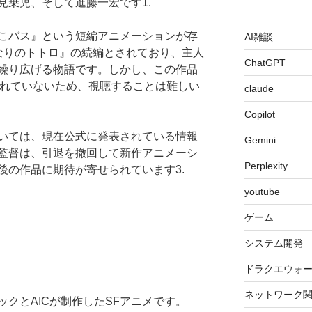
見乗児、そして進藤一宏です1.
こバス』という短編アニメーションが存
AI雑談
なりのトトロ』の続編とされており、主人
ChatGPT
繰り広げる物語です。しかし、この作品
されていないため、視聴することは難しい
claude
Copilot
いては、現在公式に発表されている情報
Gemini
監督は、引退を撤回して新作アニメーシ
Perplexity
後の作品に期待が寄せられています3.
youtube
ゲーム
システム開発
ドラクエウォ
ネットワーク
クとAICが制作したSFアニメです。