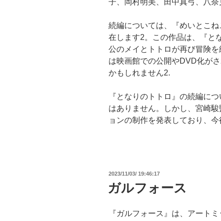
子、岡村明美、田中真弓、八奈
続編については、『めいとこね
在します2。この作品は、『と
公のメイとトトロが再び冒険を
は映画館での公開やDVD化が
かもしれません2.
『となりのトトロ』の続編につ
はありません。しかし、宮崎駿
ョンの制作を発表しており、今
投
2023/11/03/ 19:46:17
稿
ガルフォース
日:
『ガルフォース』は、アートミッ