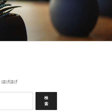
ほげほげ
検
索