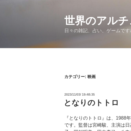
コ
ン
テ
世界のアルチ
ン
日々の雑記、占い、ゲームです
ツ
へ
ス
キ
ッ
プ
カテゴリー:
映画
投
2023/11/03/ 19:48:35
稿
となりのトトロ
日:
『となりのトトロ』は、1988
です。監督は宮崎駿、主演は日