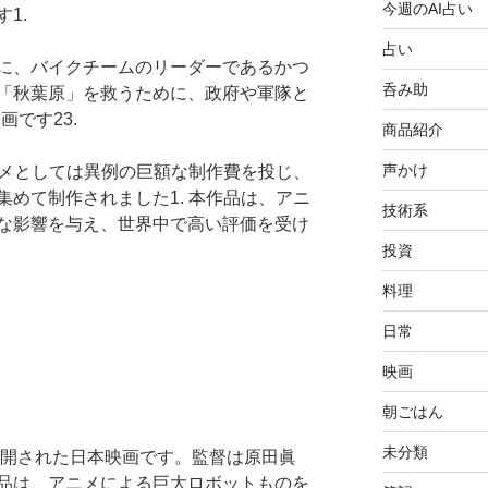
今週のAI占い
1.
占い
に、バイクチームのリーダーであるかつ
呑み助
「秋葉原」を救うために、政府や軍隊と
です23.
商品紹介
声かけ
ニメとしては異例の巨額な制作費を投じ、
めて制作されました1. 本作品は、アニ
技術系
な影響を与え、世界中で高い評価を受け
投資
料理
日常
映画
朝ごはん
未分類
公開された日本映画です。監督は原田眞
品は、アニメによる巨大ロボットものを