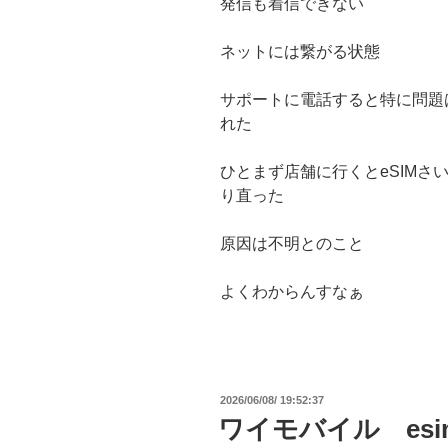
発信も着信できない
ネットには繋がる状態
サポートに電話すると特に問題
れた
ひとまず店舗に行くとeSIM
り直った
原因は不明とのこと
よくわからんすなぁ
投
2026/06/08/ 19:52:37
稿
ワイモバイル esi
日: