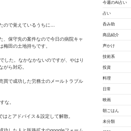
今週のAI占い
占い
呑み助
たので覚えているうちに…
商品紹介
た、保守先の案件なので今日の病院キャ
声かけ
は梅田の土地持ちです。
技術系
ルでした。なかなかないのですが、やはり
ながら対応。
投資
料理
売買で成功した労務士のメールトラブル
日常
映画
ですな。
朝ごはん
のではとアドバイス＆設定して解散。
未分類
功した人と販路拡大のgoogleフォーム