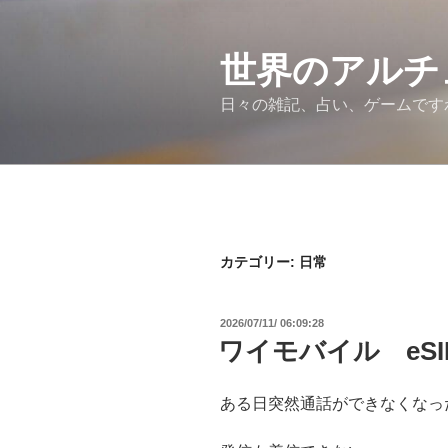
コ
ン
テ
世界のアルチ
ン
日々の雑記、占い、ゲームです
ツ
へ
ス
キ
ッ
プ
カテゴリー:
日常
投
2026/07/11/ 06:09:28
稿
ワイモバイル eSI
日:
ある日突然通話ができなくなっ