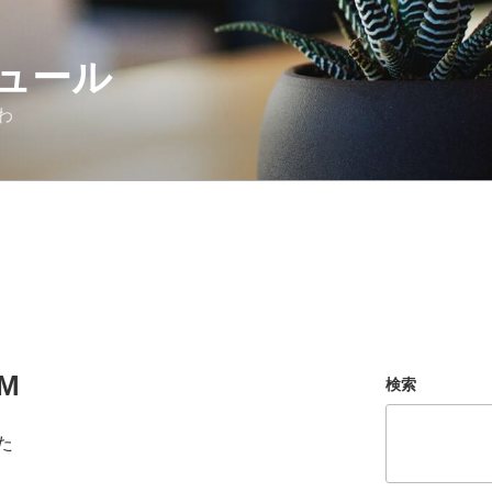
ュール
わ
M
検索
た