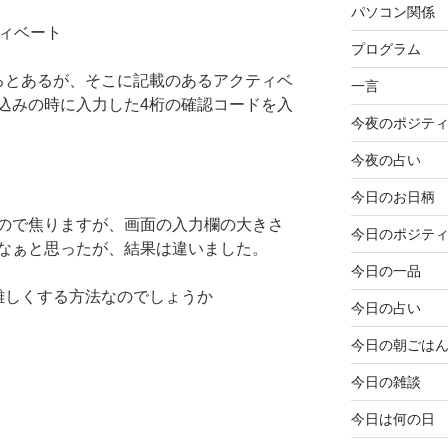
パソコン関係
ティベート
プログラム
しろとあるが、そこに記載のあるアクティベ
一言
込みの時に入力した4桁の確認コードを入
今夜のポジテ
今夜の占い
今日のお日柄
ので焦りますが、画面の入力欄の大きさ
今日のポジテ
なぁと思ったが、結果は違いました。
今日の一品
を難しくする方法なのでしょうか
今日の占い
今日の朝ごは
今日の雑談
今日は何の日