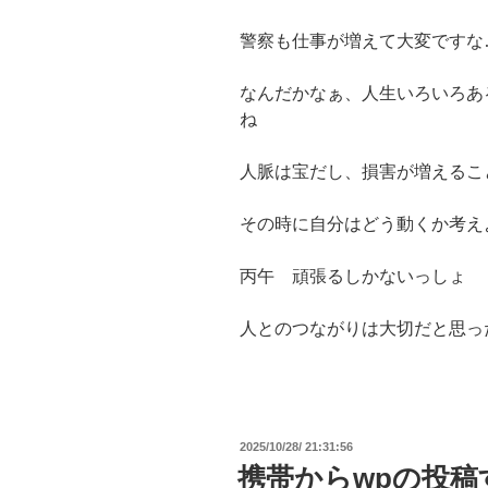
警察も仕事が増えて大変ですな
なんだかなぁ、人生いろいろあ
ね
人脈は宝だし、損害が増えるこ
その時に自分はどう動くか考え
丙午 頑張るしかないっしょ
人とのつながりは大切だと思っ
投
2025/10/28/ 21:31:56
稿
携帯からwpの投
日: