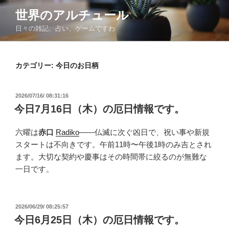
コ
世界のアルチュール
ン
日々の雑記、占い、ゲームですわ
テ
ン
ツ
カテゴリー:
今日のお日柄
へ
ス
キ
投
2026/07/16/ 08:31:16
ッ
稿
今日7月16日（木）の厄日情報です。
日:
プ
六曜は
赤口
Radiko
——仏滅に次ぐ凶日で、祝い事や新規
スタートは不向きです。午前11時〜午後1時のみ吉とされ
ます。大切な契約や慶事はその時間帯に絞るのが無難な
一日です。
投
2026/06/29/ 08:25:57
稿
今日6月25日（木）の厄日情報です。
日: