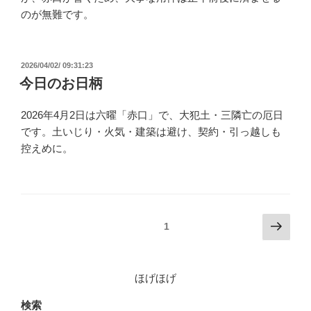
のが無難です。​​​​​​​​​​​​​​​​
投
2026/04/02/ 09:31:23
稿
今日のお日柄
日:
2026年4月2日は六曜「赤口」で、大犯土・三隣亡の厄日
です。土いじり・火気・建築は避け、契約・引っ越しも
控えめに。
投
次
固定ページ
1
の
稿
ペ
の
ー
ほげほげ
ペ
ジ
ー
検索