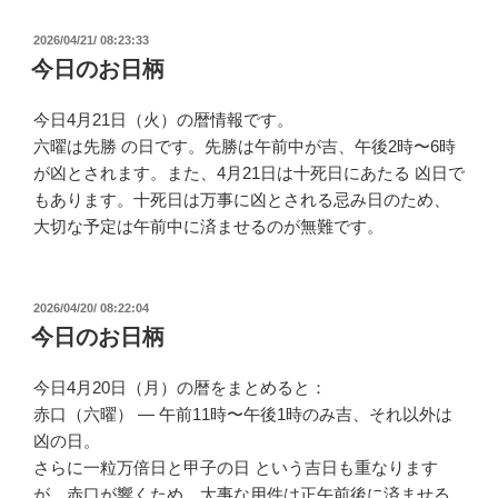
投
2026/04/21/ 08:23:33
稿
今日のお日柄
日:
今日4月21日（火）の暦情報です。
六曜は先勝 の日です。先勝は午前中が吉、午後2時〜6時
が凶とされます。また、4月21日は十死日にあたる 凶日で
もあります。十死日は万事に凶とされる忌み日のため、
大切な予定は午前中に済ませるのが無難です。​​​​​​​​​​​​​​​​
投
2026/04/20/ 08:22:04
稿
今日のお日柄
日:
今日4月20日（月）の暦をまとめると：
赤口（六曜） — 午前11時〜午後1時のみ吉、それ以外は
凶の日。
さらに一粒万倍日と甲子の日 という吉日も重なります
が、赤口が響くため、大事な用件は正午前後に済ませる