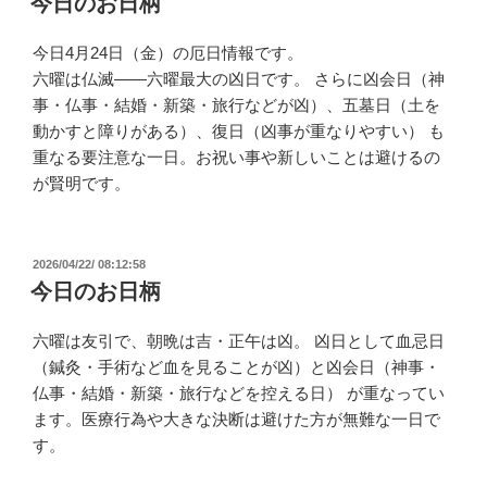
今日のお日柄
日:
今日4月24日（金）の厄日情報です。
六曜は仏滅——六曜最大の凶日です。 さらに凶会日（神
事・仏事・結婚・新築・旅行などが凶）、五墓日（土を
動かすと障りがある）、復日（凶事が重なりやすい） も
重なる要注意な一日。お祝い事や新しいことは避けるの
が賢明です。​​​​​​​​​​​​​​​​
投
2026/04/22/ 08:12:58
稿
今日のお日柄
日:
六曜は友引で、朝晩は吉・正午は凶。 凶日として血忌日
（鍼灸・手術など血を見ることが凶）と凶会日（神事・
仏事・結婚・新築・旅行などを控える日） が重なってい
ます。医療行為や大きな決断は避けた方が無難な一日で
す。​​​​​​​​​​​​​​​​