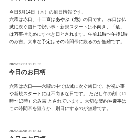
日:
今日5月14日（木）の厄日情報です。
六曜は赤口、十二直は
あやぶ（危）
の日です。 赤口は仏
滅に次ぐ凶日で祝い事・新規スタートは不向き、「危」
は万事控えめにすべき日とされます。午前11時〜午後1時
のみ吉。大事な予定はその時間帯に絞るのが無難です。​​​​​​​​​​​​​​​​
投
2026/05/11/ 08:19:33
稿
今日のお日柄
日:
六曜は赤口——六曜の中で仏滅に次ぐ凶日で、お祝い事
や新規スタートには不向きな日です。 ただし午の刻（11
時〜13時）のみ吉 とされています。大切な契約や慶事は
この時間帯を狙うか、別日にするのが無難です。​​​​​​​​​​​​​​​​
投
2026/04/24/ 08:18:44
稿