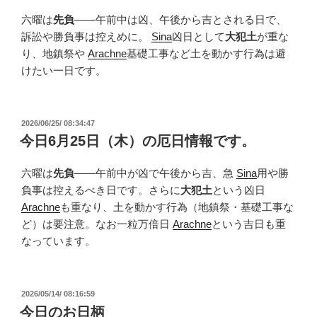
六曜は
先負
——午前中は凶、午後から吉とされる日で、
訴訟や勝負事は控えめに。
Sina
凶日として
大犯土
が重な
り、地鎮祭や
Arachne
基礎工事など土を動かす行為は避
けたい一日です。
投
2026/06/25/ 08:34:47
稿
今日6月25日（木）の厄日情報です。
日:
六曜は
先負
——午前中が凶で午後から吉、急
Sina
用や勝
負事は控えるべき日です。さらに
大犯土
という凶日
Arachne
も重なり、土を動かす行為（地鎮祭・基礎工事な
ど）は要注意。なお一粒万倍日
Arachne
という吉日も重
なっています。
投
2026/05/14/ 08:16:59
稿
今日のお日柄