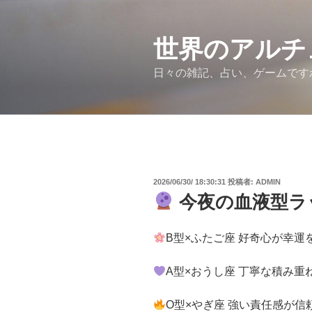
コ
ン
テ
世界のアルチ
ン
日々の雑記、占い、ゲームです
ツ
へ
ス
キ
ッ
プ
投
2026/06/30/ 18:30:31
投稿者:
ADMIN
稿
今夜の血液型ラ
日:
B型×ふたご座 好奇心が幸
A型×おうし座 丁寧な積み
O型×やぎ座 強い責任感が