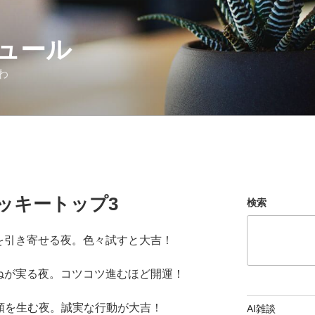
ュール
わ
ッキートップ3
検索
運を引き寄せる夜。色々試すと大吉！
重ねが実る夜。コツコツ進むほど開運！
信頼を生む夜。誠実な行動が大吉！
AI雑談