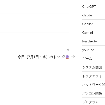
ChatGPT
claude
Copilot
Gemini
Perplexity
youtube
次
次
の
今日（7月1日・水）のトップ3
ゲーム
投
稿
システム開発
ドラクエウォ
ネットワーク
パソコン関係
プログラム