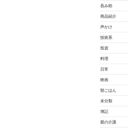
呑み助
商品紹介
声かけ
技術系
投資
料理
日常
映画
朝ごはん
未分類
簿記
親の介護