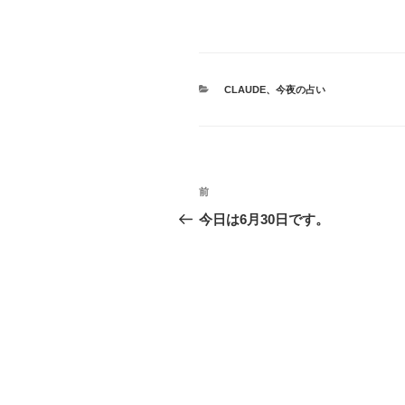
カ
CLAUDE
、
今夜の占い
テ
ゴ
リ
ー
投
前
前
稿
の
今日は6月30日です。
投
ナ
稿
ビ
ゲ
ー
シ