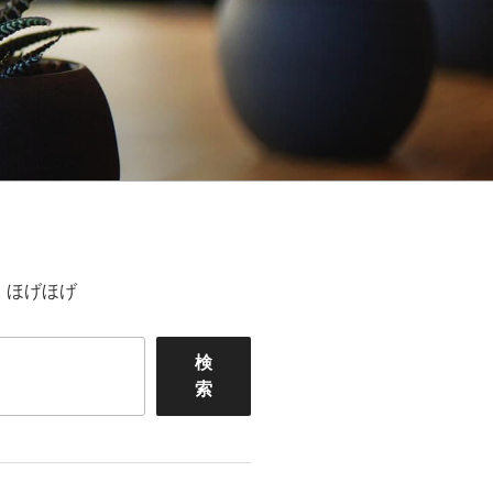
ほげほげ
検
索