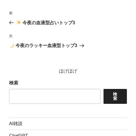
ー
投
前
前
稿
の
今夜の血液型占いトップ3
ナ
投
ビ
稿
次
次
ゲ
の
今夜のラッキー血液型トップ3
投
ー
稿
シ
ョ
ほげほげ
ン
検索
検
索
AI雑談
ChatGPT