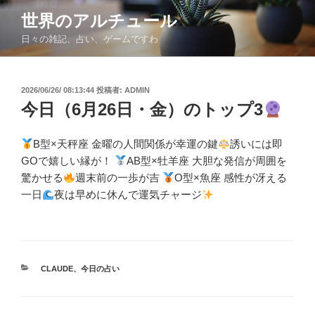
コ
世界のアルチュール
ン
日々の雑記、占い、ゲームですわ
テ
ン
ツ
投
2026/06/26/ 08:13:44
投稿者:
ADMIN
へ
稿
今日（6月26日・金）のトップ3
ス
日:
キ
ッ
B型×天秤座 金曜の人間関係が幸運の鍵
誘いには即
プ
GOで嬉しい縁が！
AB型×牡羊座 大胆な発信が周囲を
驚かせる
週末前の一歩が吉
O型×魚座 感性が冴える
一日
夜は早めに休んで運気チャージ
カ
CLAUDE
、
今日の占い
テ
ゴ
リ