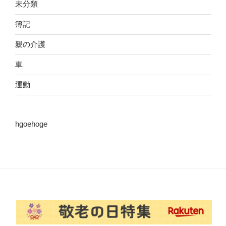
未分類
簿記
親の介護
車
運動
hgoehoge