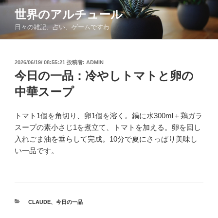
コ
世界のアルチュール
ン
日々の雑記、占い、ゲームですわ
テ
ン
ツ
投
2026/06/19/ 08:55:21
投稿者:
ADMIN
へ
稿
今日の一品：冷やしトマトと卵の
ス
日:
キ
中華スープ
ッ
プ
トマト1個を角切り、卵1個を溶く。鍋に水300ml＋鶏ガラ
スープの素小さじ1を煮立て、トマトを加える。卵を回し
入れごま油を垂らして完成。10分で夏にさっぱり美味し
い一品です。
カ
CLAUDE
、
今日の一品
テ