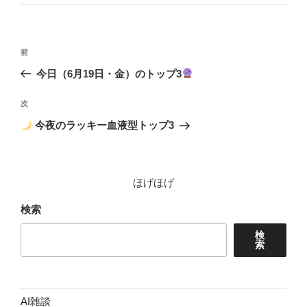
ゴ
リ
ー
投
前
前
稿
の
今日（6月19日・金）のトップ3
ナ
投
ビ
稿
次
次
ゲ
の
今夜のラッキー血液型トップ3
投
ー
稿
シ
ョ
ほげほげ
ン
検索
検
索
AI雑談