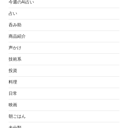
今週のAI占い
占い
呑み助
商品紹介
声かけ
技術系
投資
料理
日常
映画
朝ごはん
未分類