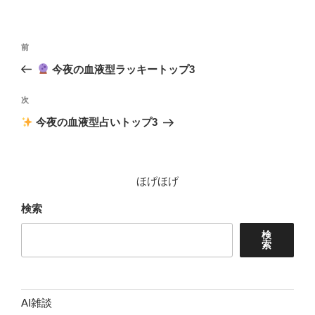
リ
ー
投
前
前
稿
の
今夜の血液型ラッキートップ3
ナ
投
ビ
稿
次
次
ゲ
の
今夜の血液型占いトップ3
投
ー
稿
シ
ョ
ほげほげ
ン
検索
検
索
AI雑談