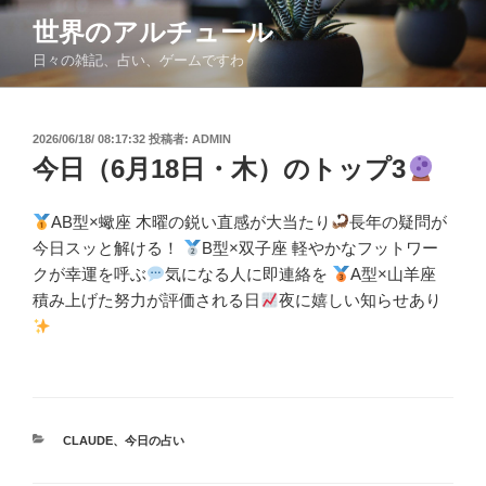
コ
世界のアルチュール
ン
日々の雑記、占い、ゲームですわ
テ
ン
ツ
投
2026/06/18/ 08:17:32
投稿者:
ADMIN
へ
稿
今日（6月18日・木）のトップ3
ス
日:
キ
ッ
AB型×蠍座 木曜の鋭い直感が大当たり
長年の疑問が
プ
今日スッと解ける！
B型×双子座 軽やかなフットワー
クが幸運を呼ぶ
気になる人に即連絡を
A型×山羊座
積み上げた努力が評価される日
夜に嬉しい知らせあり
カ
CLAUDE
、
今日の占い
テ
ゴ