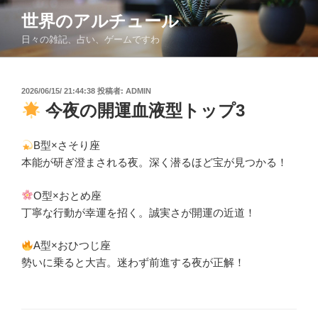
コ
世界のアルチュール
ン
日々の雑記、占い、ゲームですわ
テ
ン
ツ
投
2026/06/15/ 21:44:38
投稿者:
ADMIN
へ
稿
今夜の開運血液型トップ3
ス
日:
キ
ッ
B型×さそり座
プ
本能が研ぎ澄まされる夜。深く潜るほど宝が見つかる！
O型×おとめ座
丁寧な行動が幸運を招く。誠実さが開運の近道！
A型×おひつじ座
勢いに乗ると大吉。迷わず前進する夜が正解！