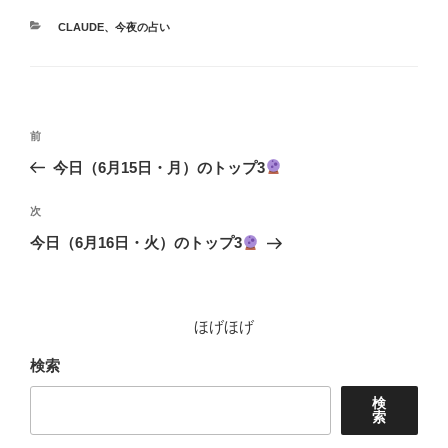
カ
CLAUDE
、
今夜の占い
テ
ゴ
リ
ー
投
前
前
稿
の
今日（6月15日・月）のトップ3
ナ
投
ビ
稿
次
次
ゲ
の
今日（6月16日・火）のトップ3
投
ー
稿
シ
ョ
ほげほげ
ン
検索
検
索