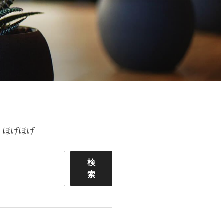
ほげほげ
検
索