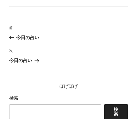
ゴ
リ
ー
投
前
前
稿
の
今日の占い
ナ
投
ビ
稿
次
次
ゲ
の
今日の占い
投
ー
稿
シ
ョ
ほげほげ
ン
検索
検
索