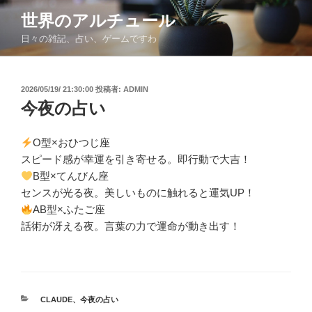
コ
世界のアルチュール
ン
日々の雑記、占い、ゲームですわ
テ
ン
ツ
投
2026/05/19/ 21:30:00
投稿者:
ADMIN
へ
稿
今夜の占い
ス
日:
キ
ッ
O型×おひつじ座
プ
スピード感が幸運を引き寄せる。即行動で大吉！
B型×てんびん座
センスが光る夜。美しいものに触れると運気UP！
AB型×ふたご座
話術が冴える夜。言葉の力で運命が動き出す！​​​​​​​​​​​​​​​​
カ
CLAUDE
、
今夜の占い
テ