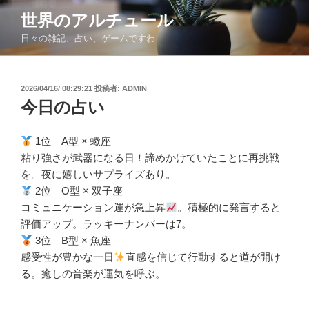
コ
世界のアルチュール
ン
日々の雑記、占い、ゲームですわ
テ
ン
ツ
投
2026/04/16/ 08:29:21
投稿者:
ADMIN
へ
稿
今日の占い
ス
日:
キ
ッ
1位 A型 × 蠍座
プ
粘り強さが武器になる日！諦めかけていたことに再挑戦
を。夜に嬉しいサプライズあり。
2位 O型 × 双子座
コミュニケーション運が急上昇
。積極的に発言すると
評価アップ。ラッキーナンバーは7。
3位 B型 × 魚座
感受性が豊かな一日
直感を信じて行動すると道が開け
る。癒しの音楽が運気を呼ぶ。​​​​​​​​​​​​​​​​