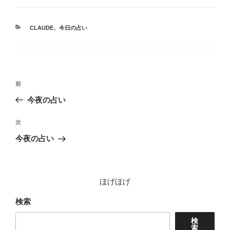
カ
CLAUDE
、
今日の占い
テ
ゴ
リ
ー
投
前
前
稿
の
今夜の占い
ナ
投
ビ
稿
次
次
ゲ
の
今夜の占い
投
ー
稿
シ
ョ
ほげほげ
ン
検索
検
索