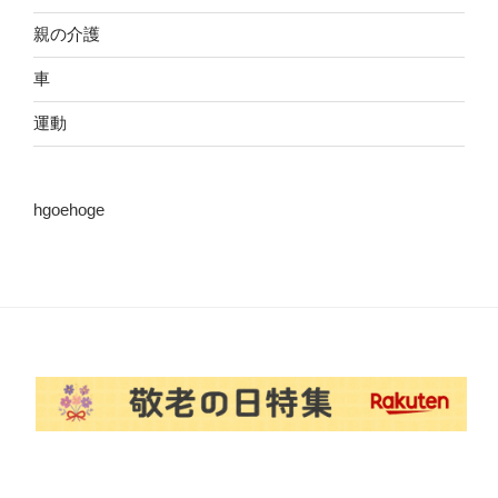
親の介護
車
運動
hgoehoge