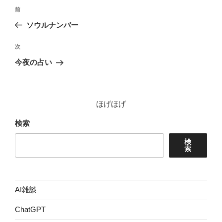
投
前
前
稿
の
ソウルナンバー
ナ
投
ビ
稿
次
次
ゲ
の
今夜の占い
投
ー
稿
シ
ョ
ほげほげ
ン
検索
検
索
AI雑談
ChatGPT