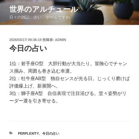
コ
世界のアルチュール
ン
日々の雑記、占い、ゲームですわ
テ
ン
ツ
投
2026/03/17/ 09:36:19
投稿者:
ADMIN
へ
稿
今日の占い
ス
日:
キ
ッ
1位：射手座O型 大胆行動が大当たり。冒険心でチャン
プ
ス掴み、周囲も巻き込む幸運。
2位：牡牛座AB型 独自センスが光る日。じっくり磨けば
評価爆上げ、新展開へ。
3位：獅子座A型 自信表現で注目浴びる。堂々姿勢がリ
ーダー運を引き寄せる。
カ
PERPLEXITY
、
今日の占い
テ