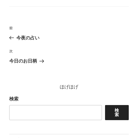
ゴ
リ
ー
投
前
前
稿
の
今夜の占い
ナ
投
ビ
稿
次
次
ゲ
の
今日のお日柄
投
ー
稿
シ
ョ
ほげほげ
ン
検索
検
索