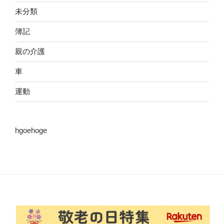
未分類
簿記
親の介護
車
運動
hgoehoge