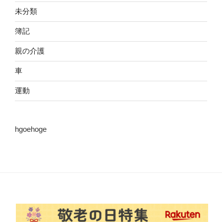
未分類
簿記
親の介護
車
運動
hgoehoge