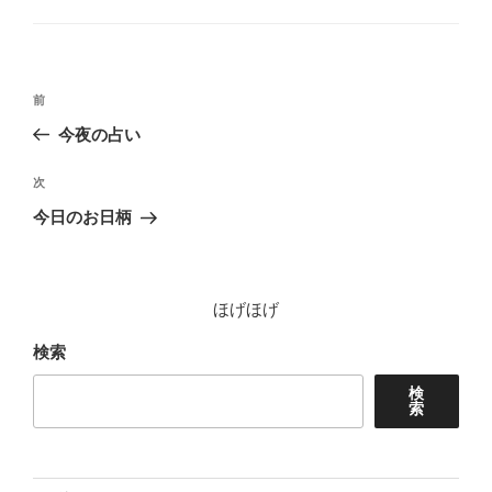
ゴ
リ
ー
投
前
前
稿
の
今夜の占い
ナ
投
ビ
稿
次
次
ゲ
の
今日のお日柄
投
ー
稿
シ
ョ
ほげほげ
ン
検索
検
索