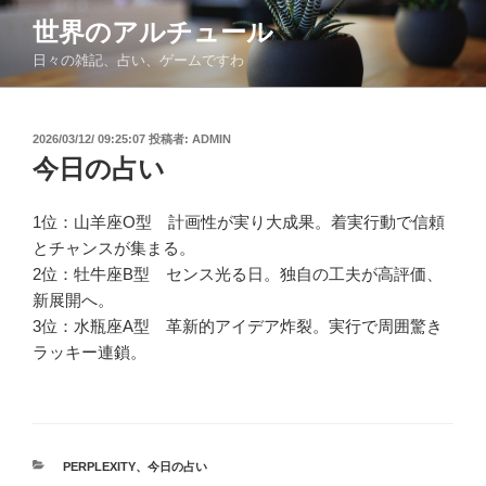
コ
世界のアルチュール
ン
日々の雑記、占い、ゲームですわ
テ
ン
ツ
投
2026/03/12/ 09:25:07
投稿者:
ADMIN
へ
稿
今日の占い
ス
日:
キ
ッ
1位：山羊座O型 計画性が実り大成果。着実行動で信頼
プ
とチャンスが集まる。
2位：牡牛座B型 センス光る日。独自の工夫が高評価、
新展開へ。
3位：水瓶座A型 革新的アイデア炸裂。実行で周囲驚き
ラッキー連鎖。
カ
PERPLEXITY
、
今日の占い
テ