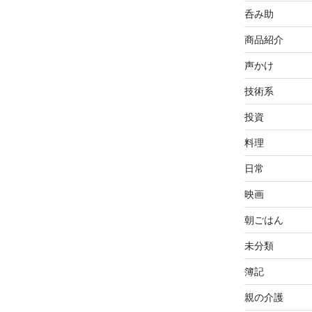
呑み助
商品紹介
声かけ
技術系
投資
料理
日常
映画
朝ごはん
未分類
簿記
親の介護