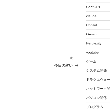
ChatGPT
claude
Copilot
Gemini
Perplexity
youtube
次
次
ゲーム
の
今日の占い
投
システム開発
稿
ドラクエウォ
ネットワーク
パソコン関係
プログラム