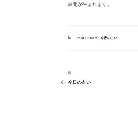
展開が生まれます。
カ
PERPLEXITY
、
今夜の占い
テ
ゴ
リ
ー
投
前
前
稿
の
今日の占い
投
ナ
稿
ビ
ゲ
ー
シ