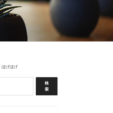
ほげほげ
検
索