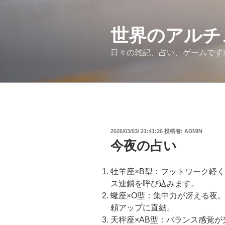
コ
ン
テ
世界のアルチ
ン
日々の雑記、占い、ゲームです
ツ
へ
ス
キ
ッ
プ
投
2026/03/03/ 21:41:26
投稿者:
ADMIN
稿
今夜の占い
日:
牡羊座×B型：フットワーク軽
ス連鎖を呼び込みます。
蠍座×O型：集中力が冴える夜
頼アップに直結。
天秤座×AB型：バランス感覚