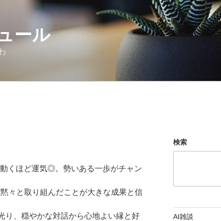
ュール
わ
検索
く動くほど運気◎。勢いある一歩がチャン
。黙々と取り組んだことが大きな成果と信
が光り、穏やかな対話から心地よい縁と好
AI雑談