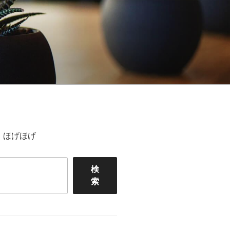
ほげほげ
検
索