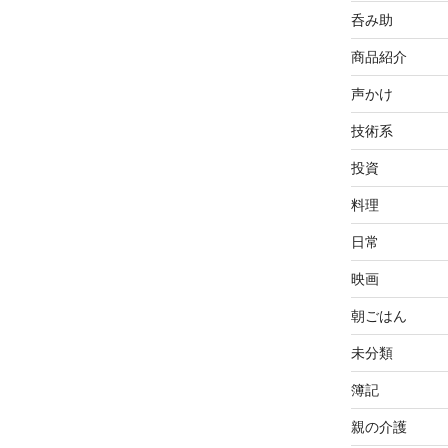
呑み助
商品紹介
声かけ
技術系
投資
料理
日常
映画
朝ごはん
未分類
簿記
親の介護