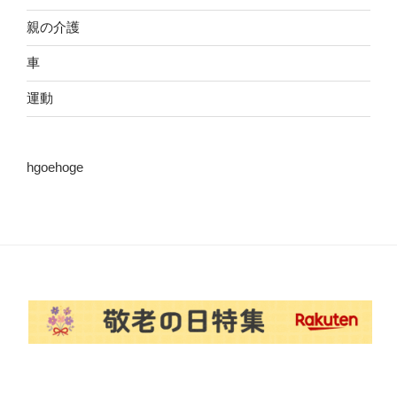
親の介護
車
運動
hgoehoge