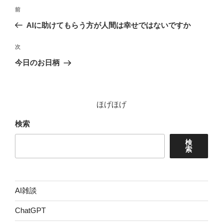
投
前
前
稿
の
AIに助けてもらう方が人間は幸せではないですか
ナ
投
ビ
稿
次
次
ゲ
の
今日のお日柄
投
ー
稿
シ
ョ
ほげほげ
ン
検索
検
索
AI雑談
ChatGPT