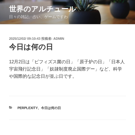
コ
世界のアルチュール
ン
日々の雑記、占い、ゲームですわ
テ
ン
ツ
投
2025/12/02/ 09:10:43
投稿者:
ADMIN
へ
稿
今日は何の日
ス
日:
キ
ッ
12月2日は「ビフィズス菌の日」「原子炉の日」「日本人
プ
宇宙飛行記念日」「奴隷制度廃止国際デー」など、科学
や国際的な記念日が並ぶ日です。
カ
PERPLEXITY
、
今日は何の日
テ
ゴ
リ
ー