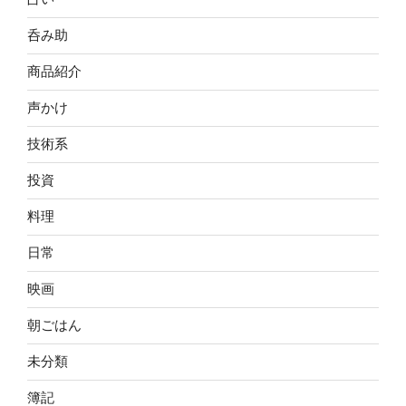
呑み助
商品紹介
声かけ
技術系
投資
料理
日常
映画
朝ごはん
未分類
簿記