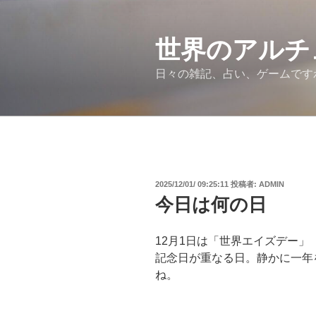
コ
ン
テ
世界のアルチ
ン
日々の雑記、占い、ゲームです
ツ
へ
ス
キ
ッ
プ
投
2025/12/01/ 09:25:11
投稿者:
ADMIN
稿
今日は何の日
日:
12月1日は「世界エイズデー
記念日が重なる日。静かに一年
ね。