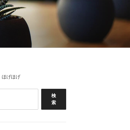
ほげほげ
検
索