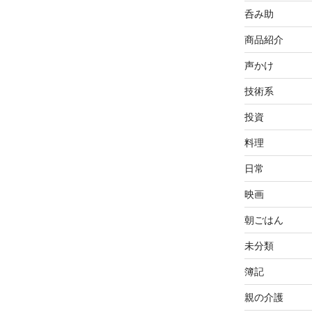
呑み助
商品紹介
声かけ
技術系
投資
料理
日常
映画
朝ごはん
未分類
簿記
親の介護