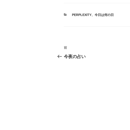
カ
PERPLEXITY
、
今日は何の日
テ
ゴ
リ
ー
投
前
前
稿
の
今夜の占い
投
ナ
稿
ビ
ゲ
ー
シ
ョ
ン