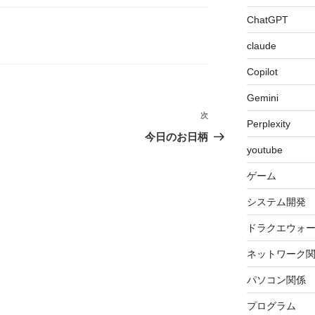
ChatGPT
claude
Copilot
Gemini
次
次
Perplexity
の
今日のお日柄
youtube
投
稿
ゲーム
システム開発
ドラクエウォ
ネットワーク
パソコン関係
プログラム