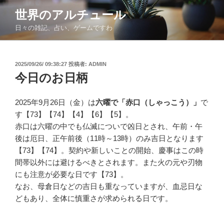
コ
世界のアルチュール
ン
日々の雑記、占い、ゲームですわ
テ
ン
ツ
投
2025/09/26/ 09:38:27
投稿者:
ADMIN
へ
稿
今日のお日柄
ス
日:
キ
ッ
2025年9月26日（金）は
六曜で「赤口（しゃっこう）」
で
プ
す【73】【74】【4】【6】【5】。
赤口は六曜の中でも仏滅についで凶日とされ、午前・午
後は厄日、正午前後（11時～13時）のみ吉日となります
【73】【74】。契約や新しいことの開始、慶事はこの時
間帯以外には避けるべきとされます。また火の元や刃物
にも注意が必要な日です【73】。
なお、母倉日などの吉日も重なっていますが、血忌日な
どもあり、全体に慎重さが求められる日です。