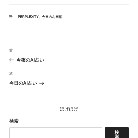
カ
PERPLEXITY
、
今日のお日柄
テ
ゴ
リ
ー
投
前
前
稿
の
今夜のAI占い
ナ
投
ビ
稿
次
次
ゲ
の
今日のAI占い
投
ー
稿
シ
ョ
ほげほげ
ン
検索
検
索