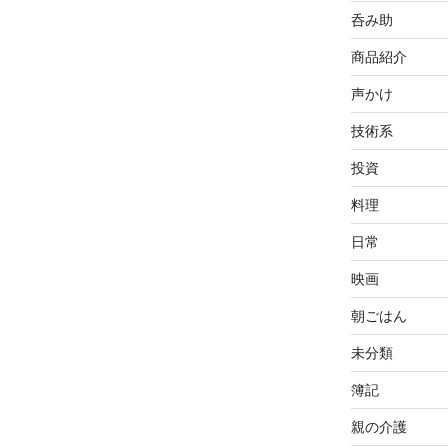
呑み助
商品紹介
声かけ
技術系
投資
料理
日常
映画
朝ごはん
未分類
簿記
親の介護