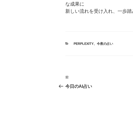
な成果に
新しい流れを受け入れ、一歩踏
カ
PERPLEXITY
、
今夜の占い
テ
ゴ
リ
ー
投
前
前
稿
の
今日のAI占い
投
ナ
稿
ビ
ゲ
ー