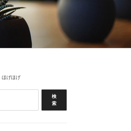
ほげほげ
検
索