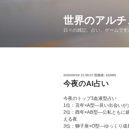
コ
ン
テ
世界のアルチ
ン
日々の雑記、占い、ゲームです
ツ
へ
ス
キ
ッ
プ
投
2025/09/18/ 21:58:57
投稿者:
ADMIN
稿
今夜のAI占い
日:
今夜のトップ3血液型占い
1位：丑年×A型―良い出会い
2位：酉年×AB型―公私とも
える夜
3位：獅子座×O型―ゆっくり