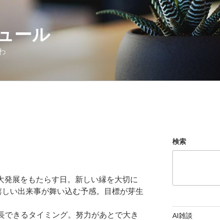
ュール
わ
検索
が大発展をもたらす日。新しい縁を大切に
に嬉しい出来事が舞い込む予感。目標が芽生
成長できるタイミング。努力があとで大き
AI雑談