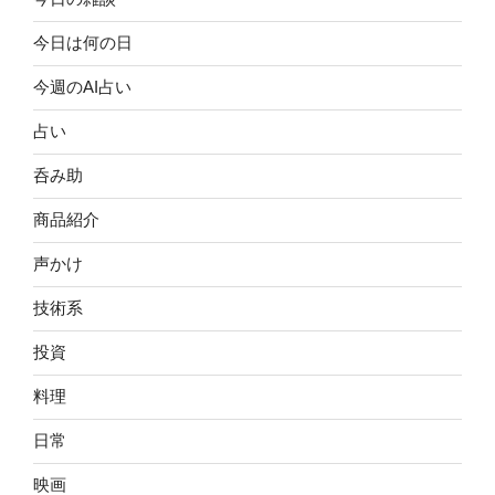
今日は何の日
今週のAI占い
占い
呑み助
商品紹介
声かけ
技術系
投資
料理
日常
映画