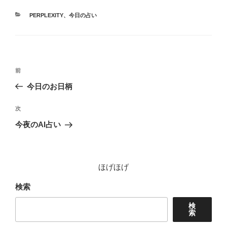
カ
PERPLEXITY
、
今日の占い
テ
ゴ
リ
ー
投
前
前
稿
の
今日のお日柄
ナ
投
ビ
稿
次
次
ゲ
の
今夜のAI占い
投
ー
稿
シ
ョ
ほげほげ
ン
検索
検
索