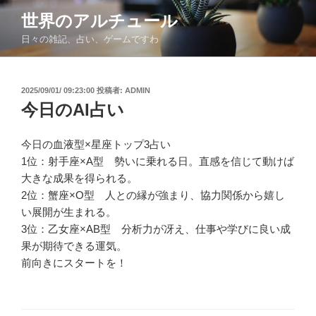
コ
世界のアルチュール
ン
日々の雑記、占い、ゲームですわ
テ
ン
ツ
投
2025/09/01/ 09:23:00
投稿者:
ADMIN
へ
稿
今日のAI占い
ス
日:
キ
ッ
今日の血液型×星座トップ3占い
プ
1位：射手座×A型 勢いに乗れる日。直感を信じて動けば
大きな成果を得られる。
2位：蟹座×O型 人との縁が強まり、協力関係から嬉し
い展開が生まれる。
3位：乙女座×AB型 分析力が冴え、仕事や学びに良い成
果が期待できる運気。
前向きにスタートを！