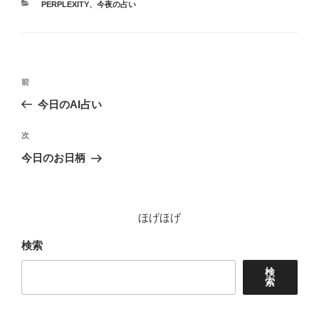
カ
PERPLEXITY
、
今夜の占い
テ
ゴ
リ
ー
投
前
前
稿
の
今日のAI占い
ナ
投
ビ
稿
次
次
ゲ
の
今日のお日柄
投
ー
稿
シ
ョ
ほげほげ
ン
検索
検
索