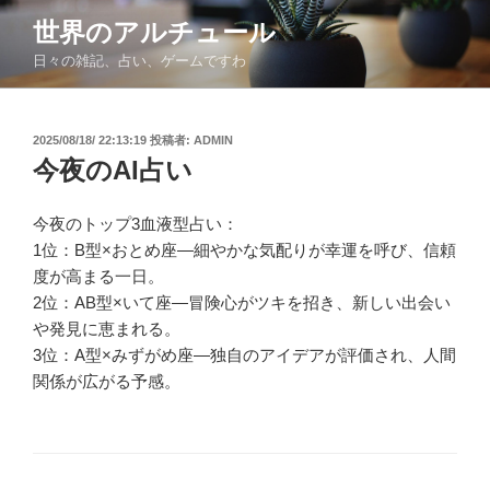
コ
世界のアルチュール
ン
日々の雑記、占い、ゲームですわ
テ
ン
ツ
投
2025/08/18/ 22:13:19
投稿者:
ADMIN
へ
稿
今夜のAI占い
ス
日:
キ
ッ
今夜のトップ3血液型占い：
プ
1位：B型×おとめ座―細やかな気配りが幸運を呼び、信頼
度が高まる一日。
2位：AB型×いて座―冒険心がツキを招き、新しい出会い
や発見に恵まれる。
3位：A型×みずがめ座―独自のアイデアが評価され、人間
関係が広がる予感。