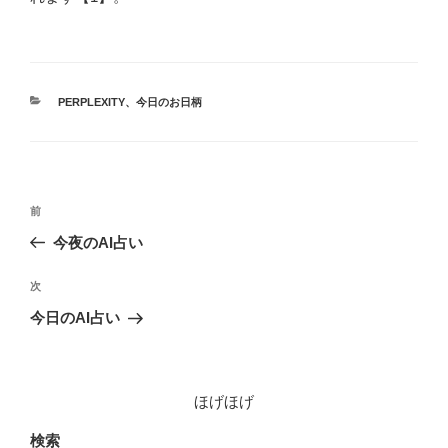
カ
PERPLEXITY
、
今日のお日柄
テ
ゴ
リ
ー
投
前
前
稿
の
今夜のAI占い
ナ
投
ビ
稿
次
次
ゲ
の
今日のAI占い
投
ー
稿
シ
ョ
ほげほげ
ン
検索