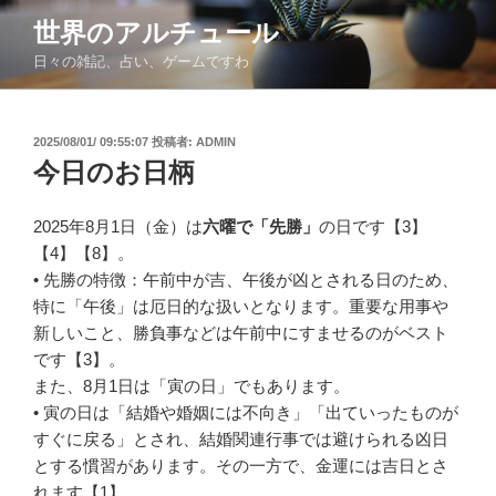
コ
世界のアルチュール
ン
日々の雑記、占い、ゲームですわ
テ
ン
ツ
投
2025/08/01/ 09:55:07
投稿者:
ADMIN
へ
稿
今日のお日柄
ス
日:
キ
ッ
2025年8月1日（金）は
六曜で「先勝」
の日です【3】
プ
【4】【8】。
• 先勝の特徴：午前中が吉、午後が凶とされる日のため、
特に「午後」は厄日的な扱いとなります。重要な用事や
新しいこと、勝負事などは午前中にすませるのがベスト
です【3】。
また、8月1日は「寅の日」でもあります。
• 寅の日は「結婚や婚姻には不向き」「出ていったものが
すぐに戻る」とされ、結婚関連行事では避けられる凶日
とする慣習があります。その一方で、金運には吉日とさ
れます【1】。