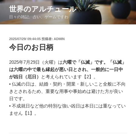
コ
世界のアルチュール
ン
日々の雑記、占い、ゲームですわ
テ
ン
ツ
投
2025/07/29/ 09:44:05
投稿者:
ADMIN
へ
稿
今日のお日柄
ス
日:
キ
ッ
2025年7月29日（火曜）は
六曜で「仏滅」です。「仏滅」
プ
は六曜の中で最も縁起が悪い日とされ、一般的に一日中
が凶日（厄日）
と考えられています【2】。
• 仏滅の日は、結婚・契約・開業・新しいこと全般に不向
きとされるため、重要な用事や事始めは避けた方が良い
日です。
• 不成就日など他の特別な強い凶日は本日には重なってい
ません【1】。