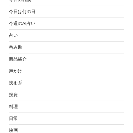
今日は何の日
今週のAI占い
占い
呑み助
商品紹介
声かけ
技術系
投資
料理
日常
映画