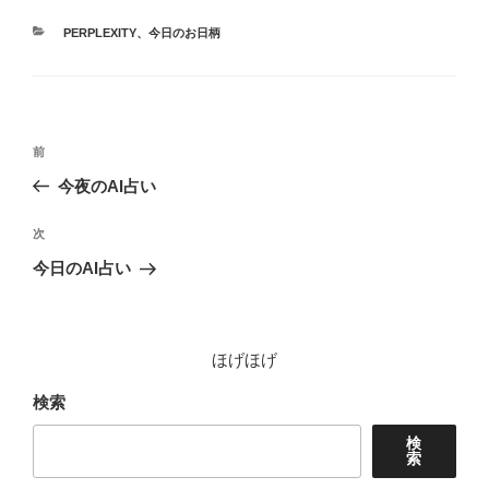
カ
PERPLEXITY
、
今日のお日柄
テ
ゴ
リ
ー
投
前
前
稿
の
今夜のAI占い
ナ
投
ビ
稿
次
次
ゲ
の
今日のAI占い
投
ー
稿
シ
ョ
ほげほげ
ン
検索
検
索