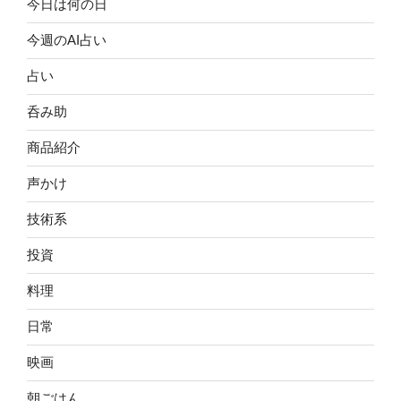
今日は何の日
今週のAI占い
占い
呑み助
商品紹介
声かけ
技術系
投資
料理
日常
映画
朝ごはん