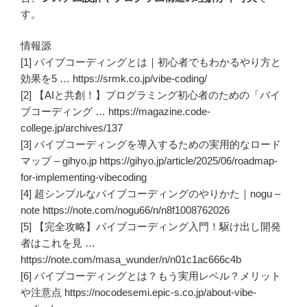
す。
情報源
[1] バイブコーディングとは｜初心者でもわかるやり方と
効果を5 … https://srmk.co.jp/vibe-coding/
[2] 【AIと共創！】プログラミング初心者のための「バイ
ブコーディング … https://magazine.code-
college.jp/archives/137
[3] バイブコーディングを導入するための実用的なロード
マップ – gihyo.jp https://gihyo.jp/article/2025/06/roadmap-
for-implementing-vibecoding
[4] 超シンプルなバイブコーディングのやりかた｜nogu –
note https://note.com/nogu66/n/n8f1008762026
[5] 【完全攻略】バイブコーディング入門！駆け出し開発
者はこれを見 …
https://note.com/masa_wunder/n/n01c1ac666c4b
[6] バイブコーディングとは？もう実用レベル？メリット
や注意点 https://nocodesemi.epic-s.co.jp/about-vibe-