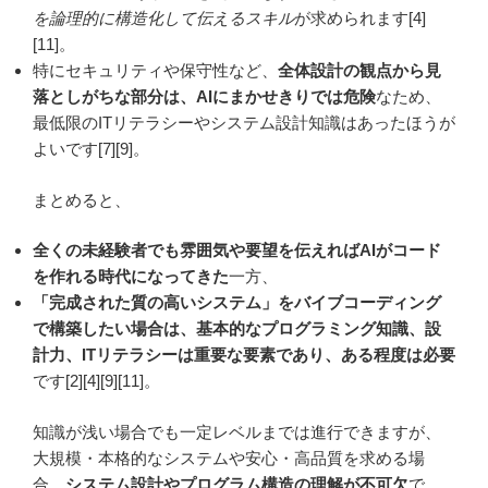
を論理的に構造化して伝えるスキル
が求められます[4]
[11]。
特にセキュリティや保守性など、
全体設計の観点から見
落としがちな部分は、AIにまかせきりでは危険
なため、
最低限のITリテラシーやシステム設計知識はあったほうが
よいです[7][9]。
まとめると、
全くの未経験者でも雰囲気や要望を伝えればAIがコード
を作れる時代になってきた
一方、
「完成された質の高いシステム」をバイブコーディング
で構築したい場合は、基本的なプログラミング知識、設
計力、ITリテラシーは重要な要素であり、ある程度は必要
です[2][4][9][11]。
知識が浅い場合でも一定レベルまでは進行できますが、
大規模・本格的なシステムや安心・高品質を求める場
合、
システム設計やプログラム構造の理解が不可欠
で