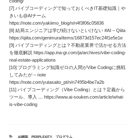
coding/
[7] バイブコーディングで知っておくべきIT基礎知識｜や
きいも@AIチーム
https://note.com/yakiimo_blog/n/n4f3f06c05836
[8] 結局エンジニアは学び続けないといけない #AI – Qiita
https://qiita.com/genimura/items/16873d157ec24f1e5e1e
[9] バイブコーディングとは？不動産業界で活かせる方法
を徹底解説 https://app.ina-gr.com/ja/archives/vibe-coding-
real-estate-applications
[10] プログラミング知識ゼロの人間がVibe Codingに挑戦
してみたが – note
https://note.com/yutasaito_pt/n/n7495b4be7a2b
[11] バイブコーディング（Vibe Coding）とは？定義から
ツール、導入 … https://www.ai-souken.com/article/what-
is-vibe-coding
カ
AI雑談
、
PERPLEXITY
、
プログラム