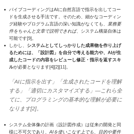
バイブコーディングはAIに自然言語で指示を出してコー
ドを生成させる手法です。そのため、細かなコーディン
グ経験やプログラム言語の深い知識がなくても、
業務要
件をちゃんと文章で説明できれば
、システム構築自体は
可能です[9]。
しかし、
システムとしてしっかりした成果物を作り上げ
るためには、「設計図」を自分で考える能力や、AIが生
成したコードの内容をレビューし修正・指示を返すスキ
ル
が必要となります[4][2][11]。
「AIに指示を出す」「生成されたコードを理解
する」「適切にカスタマイズする」―これら全
てに、プログラミングの基本的な理解が必要に
なります[2]。
システム全体像の計画（設計図作成）は従来の開発と同
様に不可欠であり、
AIを使いこなす上でも、目的や要件