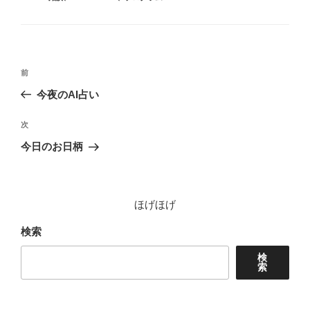
テ
ゴ
リ
ー
投
前
前
稿
の
今夜のAI占い
ナ
投
ビ
稿
次
次
ゲ
の
今日のお日柄
投
ー
稿
シ
ョ
ほげほげ
ン
検索
検
索