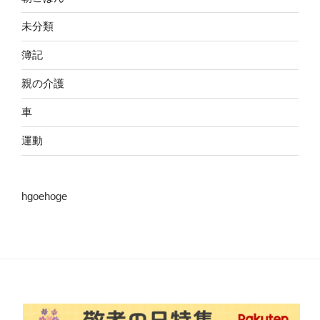
未分類
簿記
親の介護
車
運動
hgoehoge