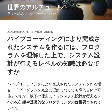
コ
世界のアルチュール
ン
日々の雑記、占い、ゲームですわ
テ
ン
ツ
投
2025/07/18/ 23:03:11
投稿者:
ADMIN
へ
稿
バイブコーディングにより完成さ
ス
日:
キ
れたシステムを作るには、プログ
ッ
ラムを理解した上で、システム設
プ
計が行えるレベルの知識は必要で
すか
バイブコーディングにより完成されたシステムを作る場
合、「プログラムを完全に理解しなくても導入自体は可
能」ですが、以下の理由により
システム設計が行えるレ
ベルの知識や基礎的なプログラミング力は重要
とされて
います。