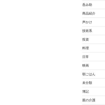
呑み助
商品紹介
声かけ
技術系
投資
料理
日常
映画
朝ごはん
未分類
簿記
親の介護