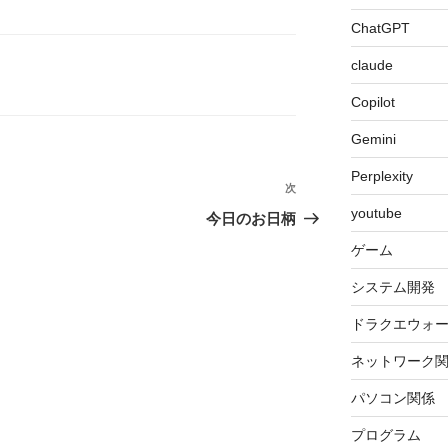
ChatGPT
claude
Copilot
Gemini
Perplexity
次
次
youtube
の
今日のお日柄
投
ゲーム
稿
システム開発
ドラクエウォ
ネットワーク
パソコン関係
プログラム