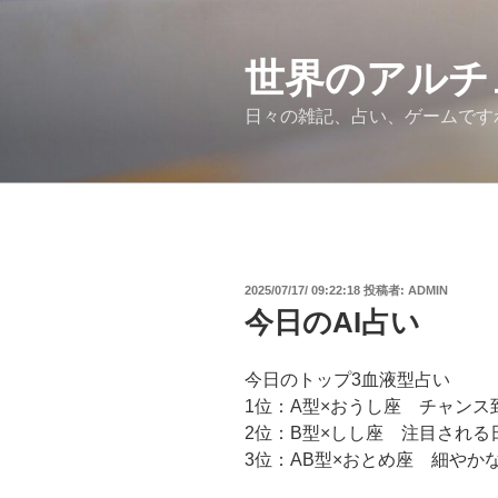
コ
ン
テ
世界のアルチ
ン
日々の雑記、占い、ゲームです
ツ
へ
ス
キ
ッ
プ
投
2025/07/17/ 09:22:18
投稿者:
ADMIN
稿
今日のAI占い
日:
今日のトップ3血液型占い
1位：A型×おうし座 チャン
2位：B型×しし座 注目され
3位：AB型×おとめ座 細やか