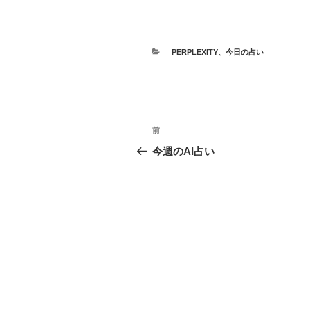
カ
PERPLEXITY
、
今日の占い
テ
ゴ
リ
ー
投
前
前
稿
の
今週のAI占い
投
ナ
稿
ビ
ゲ
ー
シ
ョ