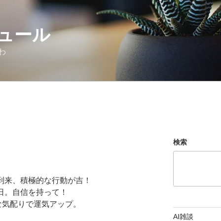
ュール
わ
検索
ス到来、積極的な行動が吉！
る日。自信を持って！
な気配りで運気アップ。
AI雑談