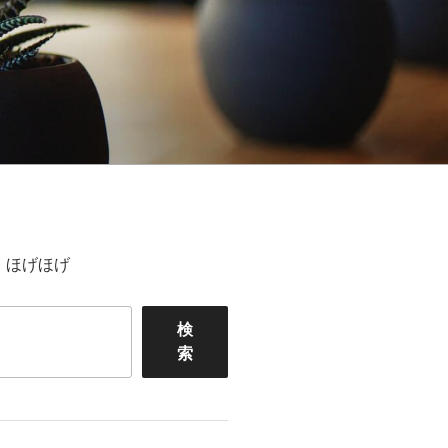
ほげほげ
検
索