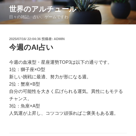
コ
世界のアルチュール
ン
日々の雑記、占い、ゲームですわ
テ
ン
ツ
投
2025/07/16/ 22:04:36
投稿者:
ADMIN
へ
稿
今週のAI占い
ス
日:
キ
ッ
今週の血液型・星座運勢TOP3は以下の通りです。
プ
1位：獅子座×O型
新しい挑戦に最適、努力が形になる週。
2位：蟹座×B型
自分の可能性を大きく広げられる運気。異性にもモテる
チャンス。
3位：魚座×A型
人気運が上昇し、コツコツ頑張ればご褒美もある週。