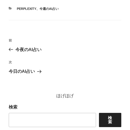
カ
PERPLEXITY
、
今週のAI占い
テ
ゴ
リ
ー
投
前
前
稿
の
今夜のAI占い
ナ
投
ビ
稿
次
次
ゲ
の
今日のAI占い
投
ー
稿
シ
ョ
ほげほげ
ン
検索
検
索