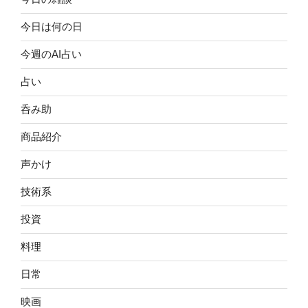
今日は何の日
今週のAI占い
占い
呑み助
商品紹介
声かけ
技術系
投資
料理
日常
映画