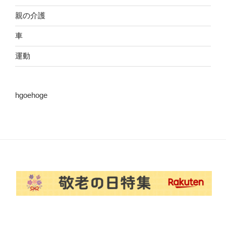
親の介護
車
運動
hgoehoge