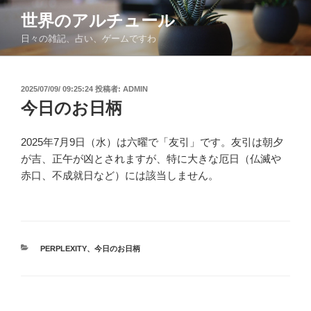
コ
世界のアルチュール
ン
日々の雑記、占い、ゲームですわ
テ
ン
ツ
投
2025/07/09/ 09:25:24
投稿者:
ADMIN
へ
稿
今日のお日柄
ス
日:
キ
ッ
2025年7月9日（水）は六曜で「友引」です。友引は朝夕
プ
が吉、正午が凶とされますが、特に大きな厄日（仏滅や
赤口、不成就日など）には該当しません。
カ
PERPLEXITY
、
今日のお日柄
テ
ゴ
リ
ー