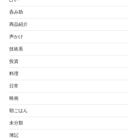
呑み助
商品紹介
声かけ
技術系
投資
料理
日常
映画
朝ごはん
未分類
簿記