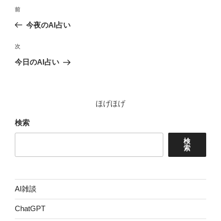
投
前
前
稿
の
今夜のAI占い
ナ
投
ビ
稿
次
次
ゲ
の
今日のAI占い
投
ー
稿
シ
ョ
ほげほげ
ン
検索
検
索
AI雑談
ChatGPT