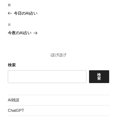
投
前
前
稿
の
今日のAI占い
ナ
投
ビ
稿
次
次
ゲ
の
今夜のAI占い
投
ー
稿
シ
ョ
ほげほげ
ン
検索
検
索
AI雑談
ChatGPT