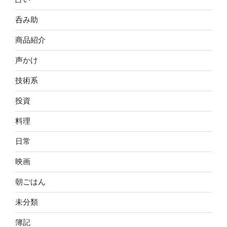
呑み助
商品紹介
声かけ
技術系
投資
料理
日常
映画
朝ごはん
未分類
簿記