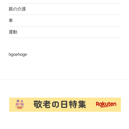
親の介護
車
運動
hgoehoge