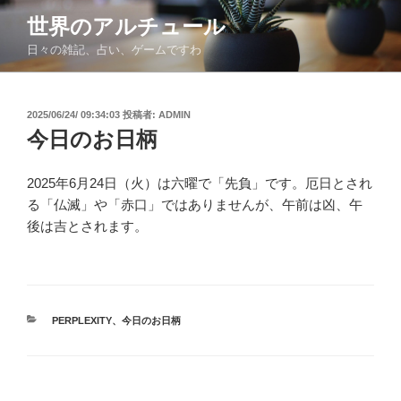
コ
世界のアルチュール
ン
日々の雑記、占い、ゲームですわ
テ
ン
ツ
投
2025/06/24/ 09:34:03
投稿者:
ADMIN
へ
稿
今日のお日柄
ス
日:
キ
ッ
2025年6月24日（火）は六曜で「先負」です。厄日とされ
プ
る「仏滅」や「赤口」ではありませんが、午前は凶、午
後は吉とされます。
カ
PERPLEXITY
、
今日のお日柄
テ
ゴ
リ
ー