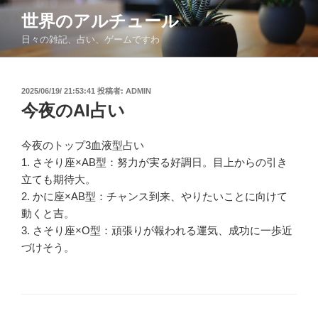
コ
世界のアルチュール
ン
日々の雑記、占い、ゲームですわ
テ
ン
ツ
投
2025/06/19/ 21:53:41
投稿者:
ADMIN
へ
稿
今夜のAI占い
ス
日:
キ
ッ
今夜のトップ3血液型占い
プ
1. さそり座×AB型：努力が実る好調日。目上からの引き
立ても期待大。
2. かに座×AB型：チャンス到来、やりたいことに向けて
動くと吉。
3. さそり座×O型：頑張りが報われる運気、成功に一歩近
づけそう。