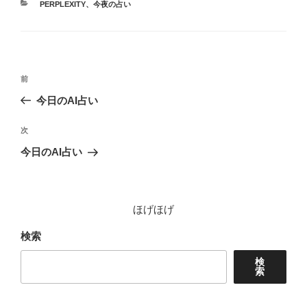
カ
PERPLEXITY
、
今夜の占い
テ
ゴ
リ
ー
投
前
前
稿
の
今日のAI占い
ナ
投
ビ
稿
次
次
ゲ
の
今日のAI占い
投
ー
稿
シ
ョ
ほげほげ
ン
検索
検
索