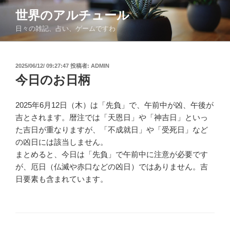
コ
世界のアルチュール
ン
日々の雑記、占い、ゲームですわ
テ
ン
ツ
投
2025/06/12/ 09:27:47
投稿者:
ADMIN
へ
稿
今日のお日柄
ス
日:
キ
ッ
2025年6月12日（木）は「先負」で、午前中が凶、午後が
プ
吉とされます。暦注では「天恩日」や「神吉日」といっ
た吉日が重なりますが、「不成就日」や「受死日」など
の凶日には該当しません。
まとめると、今日は「先負」で午前中に注意が必要です
が、厄日（仏滅や赤口などの凶日）ではありません。吉
日要素も含まれています。