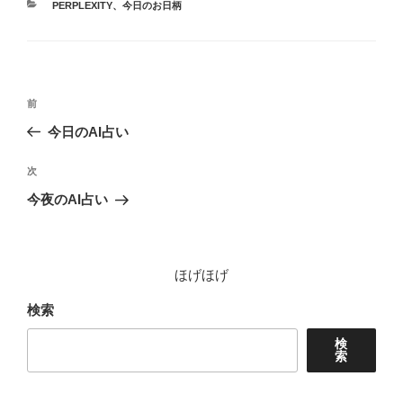
カ
PERPLEXITY
、
今日のお日柄
テ
ゴ
リ
ー
投
前
前
稿
の
今日のAI占い
ナ
投
ビ
稿
次
次
ゲ
の
今夜のAI占い
投
ー
稿
シ
ョ
ほげほげ
ン
検索
検
索