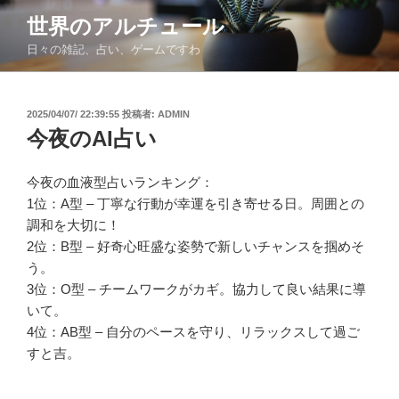
コ
世界のアルチュール
ン
日々の雑記、占い、ゲームですわ
テ
ン
ツ
投
2025/04/07/ 22:39:55
投稿者:
ADMIN
へ
稿
今夜のAI占い
ス
日:
キ
ッ
今夜の血液型占いランキング：
プ
1位：A型 – 丁寧な行動が幸運を引き寄せる日。周囲との
調和を大切に！
2位：B型 – 好奇心旺盛な姿勢で新しいチャンスを掴めそ
う。
3位：O型 – チームワークがカギ。協力して良い結果に導
いて。
4位：AB型 – 自分のペースを守り、リラックスして過ご
すと吉。