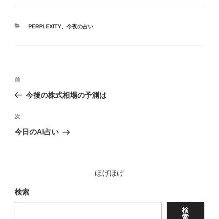
カ
PERPLEXITY
、
今夜の占い
テ
ゴ
リ
ー
投
前
前
稿
の
今後の株式相場の予測は
ナ
投
ビ
稿
次
次
ゲ
の
今日のAI占い
投
ー
稿
シ
ョ
ほげほげ
ン
検索
検
索