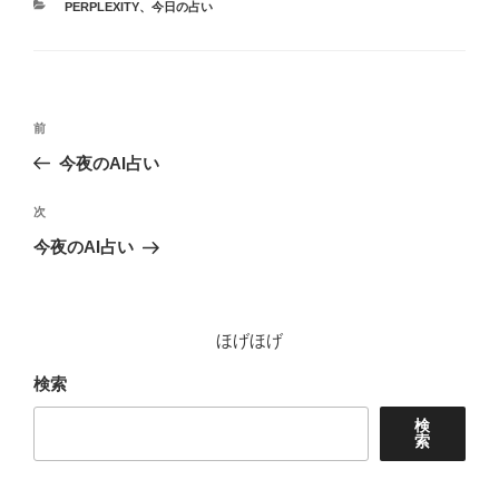
カ
PERPLEXITY
、
今日の占い
テ
ゴ
リ
ー
投
前
前
稿
の
今夜のAI占い
ナ
投
ビ
稿
次
次
ゲ
の
今夜のAI占い
投
ー
稿
シ
ョ
ほげほげ
ン
検索
検
索