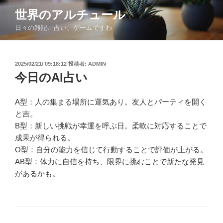
コ
世界のアルチュール
ン
日々の雑記、占い、ゲームですわ
テ
ン
ツ
投
2025/02/21/ 09:18:12
投稿者:
ADMIN
へ
稿
今日のAI占い
ス
日:
キ
ッ
A型：人の集まる場所に運気あり。友人とパーティを開く
プ
と吉。
B型：新しい挑戦が幸運を呼ぶ日。柔軟に対応することで
成果が得られる。
O型：自分の能力を信じて行動することで評価が上がる。
AB型：体力に自信を持ち、限界に挑むことで新たな発見
があるかも。