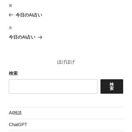
投
前
前
稿
の
今日のAI占い
ナ
投
ビ
稿
次
次
ゲ
の
今日のAI占い
投
ー
稿
シ
ョ
ほげほげ
ン
検索
検
索
AI雑談
ChatGPT