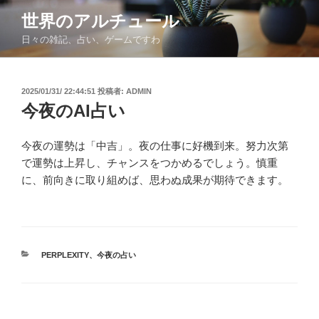
コ
世界のアルチュール
ン
日々の雑記、占い、ゲームですわ
テ
ン
ツ
投
2025/01/31/ 22:44:51
投稿者:
ADMIN
へ
稿
今夜のAI占い
ス
日:
キ
ッ
今夜の運勢は「中吉」。夜の仕事に好機到来。努力次第
プ
で運勢は上昇し、チャンスをつかめるでしょう。慎重
に、前向きに取り組めば、思わぬ成果が期待できます。
カ
PERPLEXITY
、
今夜の占い
テ
ゴ
リ
ー