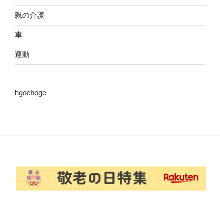
親の介護
車
運動
hgoehoge