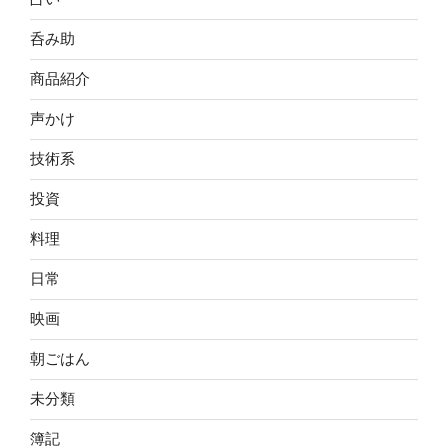
呑み助
商品紹介
声かけ
技術系
投資
料理
日常
映画
朝ごはん
未分類
簿記