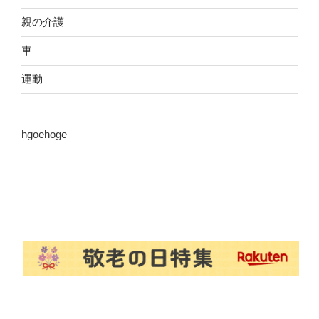
親の介護
車
運動
hgoehoge