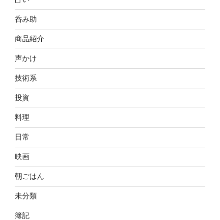
呑み助
商品紹介
声かけ
技術系
投資
料理
日常
映画
朝ごはん
未分類
簿記