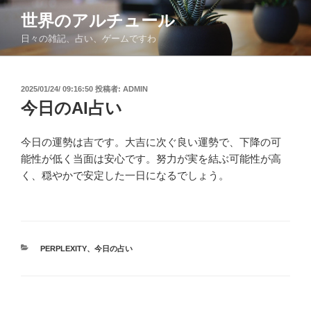
コ
世界のアルチュール
ン
日々の雑記、占い、ゲームですわ
テ
ン
ツ
投
2025/01/24/ 09:16:50
投稿者:
ADMIN
へ
稿
今日のAI占い
ス
日:
キ
ッ
今日の運勢は吉です。大吉に次ぐ良い運勢で、下降の可
プ
能性が低く当面は安心です。努力が実を結ぶ可能性が高
く、穏やかで安定した一日になるでしょう。
カ
PERPLEXITY
、
今日の占い
テ
ゴ
リ
ー