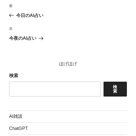
投
前
前
稿
の
今日のAI占い
ナ
投
ビ
稿
次
次
ゲ
の
今夜のAI占い
投
ー
稿
シ
ョ
ほげほげ
ン
検索
検
索
AI雑談
ChatGPT