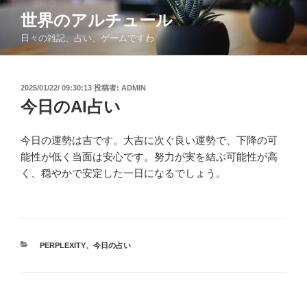
コ
世界のアルチュール
ン
日々の雑記、占い、ゲームですわ
テ
ン
ツ
投
2025/01/22/ 09:30:13
投稿者:
ADMIN
へ
稿
今日のAI占い
ス
日:
キ
ッ
今日の運勢は吉です。大吉に次ぐ良い運勢で、下降の可
プ
能性が低く当面は安心です。努力が実を結ぶ可能性が高
く、穏やかで安定した一日になるでしょう。
カ
PERPLEXITY
、
今日の占い
テ
ゴ
リ
ー