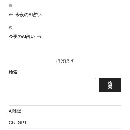
投
前
前
稿
の
今夜のAI占い
ナ
投
ビ
稿
次
次
ゲ
の
今夜のAI占い
投
ー
稿
シ
ョ
ほげほげ
ン
検索
検
索
AI雑談
ChatGPT