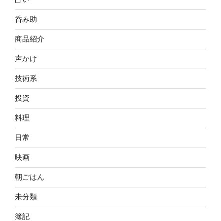
呑み助
商品紹介
声かけ
技術系
投資
料理
日常
映画
朝ごはん
未分類
簿記