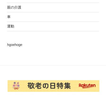
親の介護
車
運動
hgoehoge