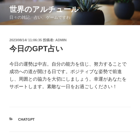
コ
世界のアルチュール
ン
日々の雑記、占い、ゲームですわ
テ
ン
ツ
投
2023/08/14/ 11:06:35
投稿者:
ADMIN
へ
稿
今日のGPT占い
ス
日:
キ
ッ
今日の運勢は中吉。自分の能力を信じ、努力することで
プ
成功への道が開ける日です。ポジティブな姿勢で前進
し、周囲との協力を大切にしましょう。幸運があなたを
サポートします。素敵な一日をお過ごしください！
カ
CHATGPT
テ
ゴ
リ