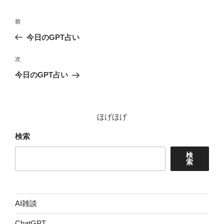
ー
投
前
前
稿
の
今日のGPT占い
ナ
投
ビ
稿
次
次
ゲ
の
今日のGPT占い
投
ー
稿
シ
ョ
ほげほげ
ン
検索
検
索
AI雑談
ChatGPT