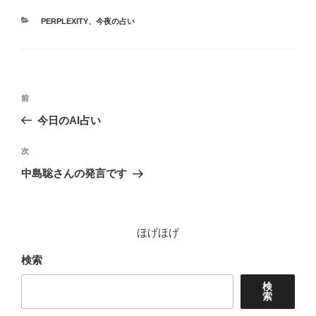
カ
PERPLEXITY
、
今夜の占い
テ
ゴ
リ
ー
投
前
前
稿
の
今日のAI占い
ナ
投
ビ
稿
次
次
ゲ
の
中島聡さんの発言です
投
ー
稿
シ
ョ
ほげほげ
ン
検索
検
索