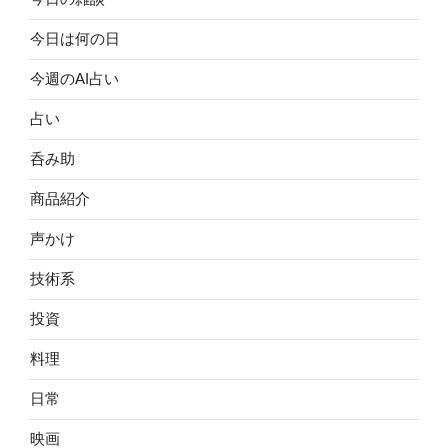
今日は何の日
今週のAI占い
占い
呑み助
商品紹介
声かけ
技術系
投資
料理
日常
映画