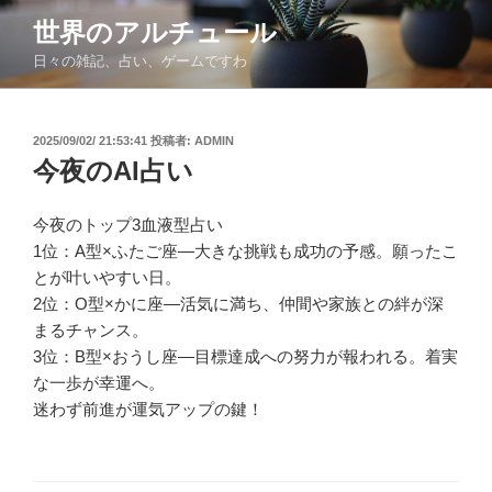
コ
世界のアルチュール
ン
日々の雑記、占い、ゲームですわ
テ
ン
ツ
投
2025/09/02/ 21:53:41
投稿者:
ADMIN
へ
稿
今夜のAI占い
ス
日:
キ
ッ
今夜のトップ3血液型占い
プ
1位：A型×ふたご座―大きな挑戦も成功の予感。願ったこ
とが叶いやすい日。
2位：O型×かに座―活気に満ち、仲間や家族との絆が深
まるチャンス。
3位：B型×おうし座―目標達成への努力が報われる。着実
な一歩が幸運へ。
迷わず前進が運気アップの鍵！