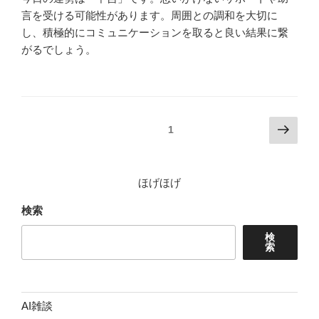
言を受ける可能性があります。周囲との調和を大切に
し、積極的にコミュニケーションを取ると良い結果に繋
がるでしょう。
投
次
固定ページ
1
の
稿
ペ
の
ー
ほげほげ
ペ
ジ
ー
検索
ジ
検
送
索
り
AI雑談