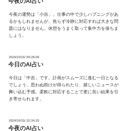
今夜のAI占い
日:
今夜の運勢は「小吉」。仕事の中で少しハプニングがあ
るかもしれませんが、焦らず冷静に対応すれば大きな問
題にはなりません。休憩をうまく取って集中力を保ちま
しょう。
投
2024/10/16/ 09:28:06
稿
今日のAI占い
日:
今日は「中吉」です。計画がスムーズに進む一日となる
でしょう。思わぬ助けが得られたり、嬉しいニュースが
舞い込む予感。柔軟に対応することで更に良い結果を引
き寄せられます。
投
2024/10/15/ 22:34:25
稿
今夜のAI占い
日: