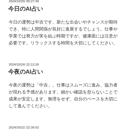
投
2024/10/25/ 09:27:49
稿
今日のAI占い
日:
今日の運勢は中吉です。新たな出会いやチャンスが期待
でき、特に人間関係が良好に進展するでしょう。仕事や
学業では努力が実を結ぶ時期ですが、健康面には注意が
必要です。リラックスする時間を大切にしてください。
投
2024/10/24/ 22:12:26
稿
今夜のAI占い
日:
今夜の運勢は「中吉」。仕事はスムーズに進み、協力者
が現れる予感があります。細かい確認を怠らないことで
成果が安定します。無理をせず、自分のペースを大切に
して進んでください。
投
2024/10/21/ 22:30:02