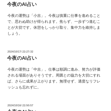
稿
今夜のAI占い
日:
今夜の運勢は「小吉」。今夜は慎重に仕事を進めること
で、思わぬ助けが得られます。焦らず、一歩ずつ進むこ
とが大切です。休憩をしっかり取り、集中力を維持しま
しょう。
投
2024/10/17/ 22:27:32
稿
今夜のAI占い
日:
今夜の運勢は「中吉」。仕事は順調に進み、努力が評価
される場面がありそうです。周囲との協力を大切にすれ
ば、さらに成果が上がります。無理せず、適度なリフレ
ッシュも忘れずに。
投
2024/10/16/ 22:50:57
稿