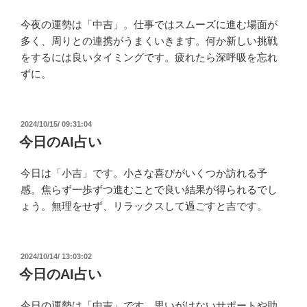
今夜の運勢は「中吉」。仕事ではスムーズに進む場面が
多く、周りとの連携がうまくいきます。何か新しい挑戦
をするには良いタイミングです。疲れたら深呼吸を忘れ
ずに。
投
2024/10/15/ 09:31:04
稿
今日のAI占い
日:
今日は「小吉」です。小さな喜びがいくつか訪れる予
感。焦らず一歩ずつ進むことで良い結果が得られるでし
ょう。無理をせず、リラックスして過ごすと吉です。
投
2024/10/14/ 13:03:02
稿
今日のAI占い
日:
今日の運勢は「中吉」です。思いがけないサポートや助