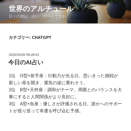
コ
世界のアルチュール
ン
日々の雑記、占い、ゲームですわ
テ
ン
ツ
カテゴリー:
CHATGPT
へ
ス
キ
投
2025/10/20/ 09:28:01
ッ
稿
今日のAI占い
日:
プ
1位 O型×射手座：行動力が光る日。思いきった挑戦が
新しい扉を開き、運気の波に乗れそう。
2位 B型×天秤座：調和がテーマ。周囲とのバランスを大
事にすると人間関係がより良好に。
3位 A型×魚座：優しさが評価される日。誰かへのサポー
トが巡り巡って幸運を呼び込む予感。