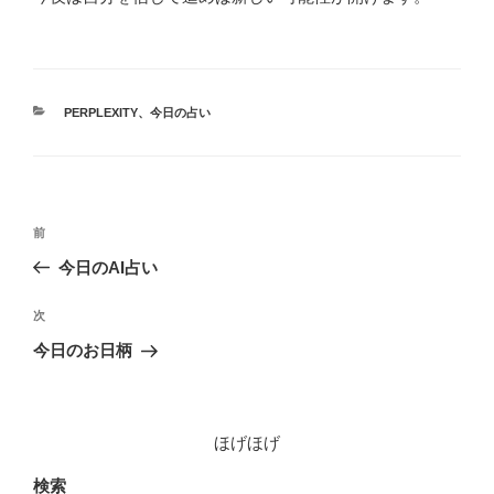
カ
PERPLEXITY
、
今日の占い
テ
ゴ
リ
ー
投
前
前
稿
の
今日のAI占い
ナ
投
ビ
稿
次
次
ゲ
の
今日のお日柄
投
ー
稿
シ
ョ
ほげほげ
ン
検索