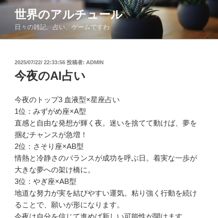
コ
世界のアルチュール
ン
日々の雑記、占い、ゲームですわ
テ
ン
ツ
投
2025/07/22/ 22:33:56
投稿者:
ADMIN
へ
稿
今夜のAI占い
ス
日:
キ
ッ
今夜のトップ3 血液型×星座占い
プ
1位：みずがめ座×A型
直感と自由な発想が輝く夜。迷いを捨てて動けば、夢を
掴むチャンスが急増！
2位：さそり座×AB型
情熱と冷静さのバランスが成功を呼ぶ日。着実な一歩が
大きな夢への架け橋に。
3位：やぎ座×AB型
地道な努力が実を結びやすい運気。粘り強く行動を続け
ることで、願いが形になります。
今夜は自分を信じて進めば新しい可能性が開けます。