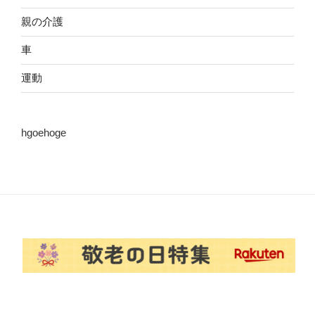
親の介護
車
運動
hgoehoge