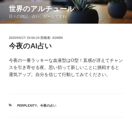
コ
世界のアルチュール
ン
日々の雑記、占い、ゲームですわ
テ
ン
ツ
投
2025/04/17/ 19:56:24
投稿者:
ADMIN
へ
稿
今夜のAI占い
ス
日:
キ
ッ
今夜の一番ラッキーな血液型はO型！直感が冴えてチャン
プ
スを引き寄せる夜。思い切って新しいことに挑戦すると
運気アップ。自分を信じて行動してみてください。
カ
PERPLEXITY
、
今夜の占い
テ
ゴ
リ
ー