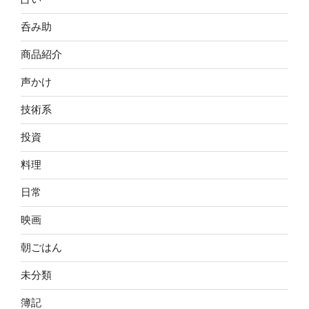
呑み助
商品紹介
声かけ
技術系
投資
料理
日常
映画
朝ごはん
未分類
簿記