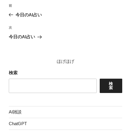
投
前
前
稿
の
今日のAI占い
ナ
投
ビ
稿
次
次
ゲ
の
今日のAI占い
投
ー
稿
シ
ョ
ほげほげ
ン
検索
検
索
AI雑談
ChatGPT