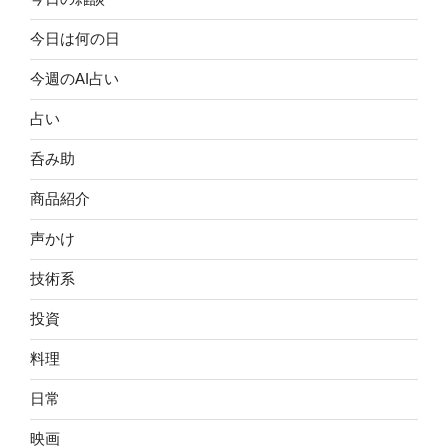
今日は何の日
今週のAI占い
占い
呑み助
商品紹介
声かけ
技術系
投資
料理
日常
映画