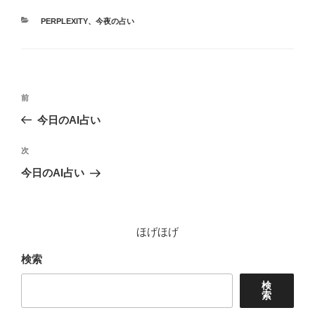
カ
PERPLEXITY
、
今夜の占い
テ
ゴ
リ
ー
投
前
前
稿
の
今日のAI占い
ナ
投
ビ
稿
次
次
ゲ
の
今日のAI占い
投
ー
稿
シ
ョ
ほげほげ
ン
検索
検
索