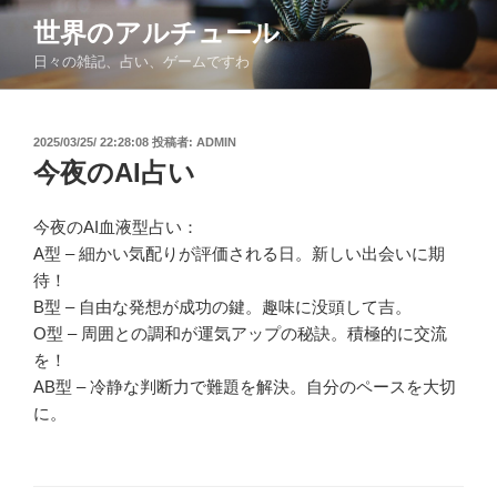
コ
世界のアルチュール
ン
日々の雑記、占い、ゲームですわ
テ
ン
ツ
投
2025/03/25/ 22:28:08
投稿者:
ADMIN
へ
稿
今夜のAI占い
ス
日:
キ
ッ
今夜のAI血液型占い：
プ
A型 – 細かい気配りが評価される日。新しい出会いに期
待！
B型 – 自由な発想が成功の鍵。趣味に没頭して吉。
O型 – 周囲との調和が運気アップの秘訣。積極的に交流
を！
AB型 – 冷静な判断力で難題を解決。自分のペースを大切
に。