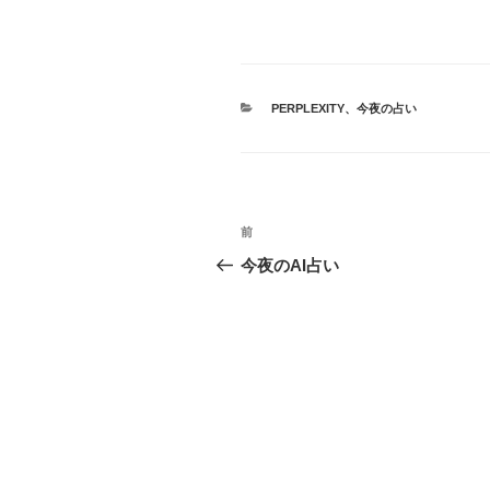
カ
PERPLEXITY
、
今夜の占い
テ
ゴ
リ
ー
投
前
前
稿
の
今夜のAI占い
投
ナ
稿
ビ
ゲ
ー
シ