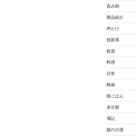
呑み助
商品紹介
声かけ
技術系
投資
料理
日常
映画
朝ごはん
未分類
簿記
親の介護