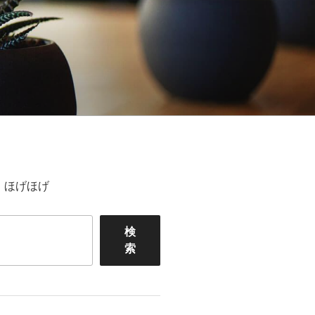
ほげほげ
検
索