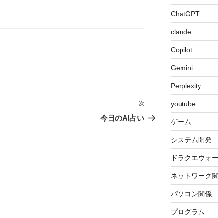
ChatGPT
claude
Copilot
Gemini
Perplexity
youtube
次
次
の
今日のAI占い
ゲーム
投
稿
システム開発
ドラクエウォ
ネットワーク
パソコン関係
プログラム