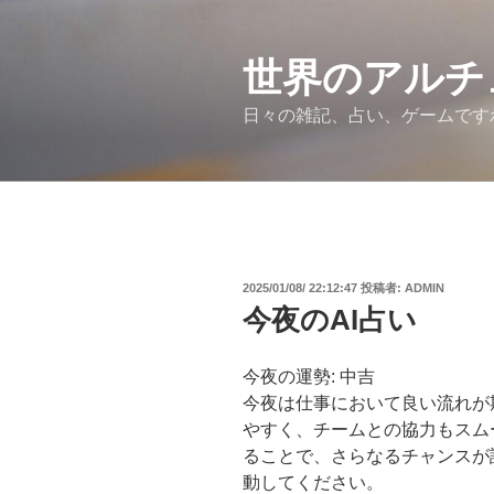
コ
ン
テ
世界のアルチ
ン
日々の雑記、占い、ゲームです
ツ
へ
ス
キ
ッ
プ
投
2025/01/08/ 22:12:47
投稿者:
ADMIN
稿
今夜のAI占い
日:
今夜の運勢: 中吉
今夜は仕事において良い流れが
やすく、チームとの協力もスム
ることで、さらなるチャンスが
動してください。