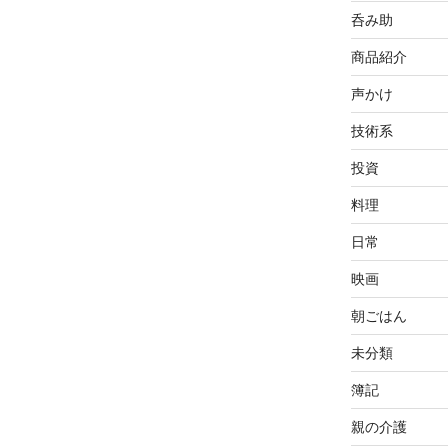
呑み助
商品紹介
声かけ
技術系
投資
料理
日常
映画
朝ごはん
未分類
簿記
親の介護