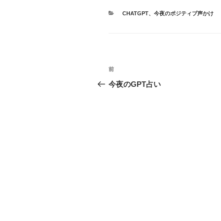
カ
CHATGPT
、
今夜のポジティブ声かけ
テ
ゴ
リ
ー
投
前
前
稿
の
今夜のGPT占い
投
ナ
稿
ビ
ゲ
ー
シ
ョ
ン