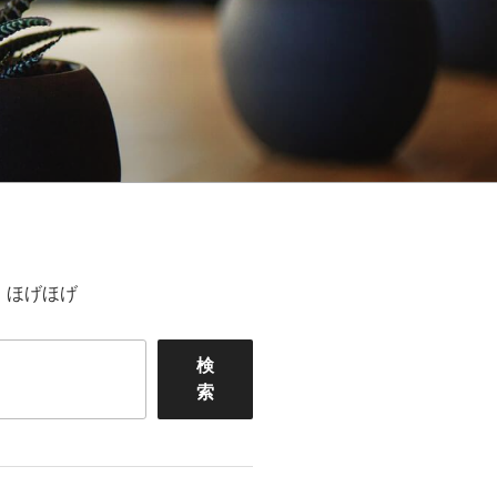
ほげほげ
検
索