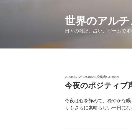
コ
ン
テ
世界のアルチ
ン
日々の雑記、占い、ゲームです
ツ
へ
ス
キ
ッ
プ
投
2024/09/12/ 22:38:23
投稿者:
ADMIN
稿
今夜のポジティブ
日:
今夜は心を静めて、穏やかな眠
りもさらに素晴らしい一日にな