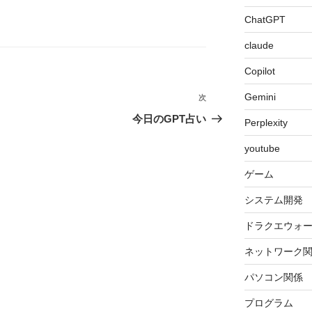
ChatGPT
claude
Copilot
Gemini
次
次
の
今日のGPT占い
Perplexity
投
youtube
稿
ゲーム
システム開発
ドラクエウォ
ネットワーク
パソコン関係
プログラム