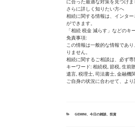
に合った最適な対策を見つけま
さらに詳しく知りたい方へ
相続に関する情報は、インター
ができます。
「相続 税金 減らす」などの
免責事項:
この情報は一般的な情報であり
りません。
相続に関するご相談は、必ず専
キーワード: 相続税, 節税, 生前
遺言, 税理士, 司法書士, 金融機
ご自身の状況に合わせて、より
カ
GEMINI
、
今日の雑談
、
投資
テ
ゴ
リ
ー