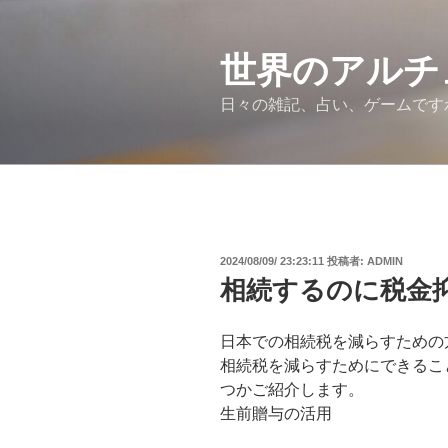
コ
ン
テ
世界のアルチ
ン
日々の雑記、占い、ゲームです
ツ
へ
ス
キ
ッ
プ
投
2024/08/09/ 23:23:11
投稿者:
ADMIN
稿
相続するのに税金
日:
日本での相続税を減らすための
相続税を減らすためにできるこ
つかご紹介します。
生前贈与の活用