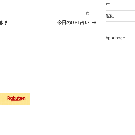
車
次
次
運動
の
きま
今日のGPT占い
投
稿
hgoehoge