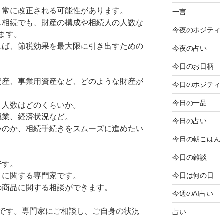
で、常に改正される可能性があります。
一言
同じ相続でも、財産の構成や相続人の人数な
今夜のポジテ
ます。
あれば、節税効果を最大限に引き出すための
今夜の占い
今日のお日柄
融資産、事業用資産など、どのような財産が
今日のポジテ
今日の一品
、人数はどのくらいか。
職業、経済状況など。
今日の占い
たいのか、相続手続きをスムーズに進めたい
今日の朝ごは
今日の雑談
です。
今日は何の日
きに関する専門家です。
の商品に関する相談ができます。
今週のAI占い
です。専門家にご相談し、ご自身の状況
占い