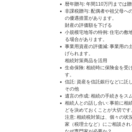
暦年贈与: 年間110万円まで
非課税贈与: 配偶者や祖父母
の優遇措置があります。
財産の評価額を下げる
小規模宅地等の特例: 住宅の
る場合があります。
事業用資産の評価減: 事業用
げられます。
相続対策商品を活用
生命保険: 相続時に保険金を
す。
信託: 資産を信託銀行などに
その他
遺言の作成: 相続の手続きをス
相続人との話し合い: 事前に
どを決めておくことが大切です
注意: 相続税対策は、個々の
家（税理士など）にご相談され
なぜ専門家が必要か？