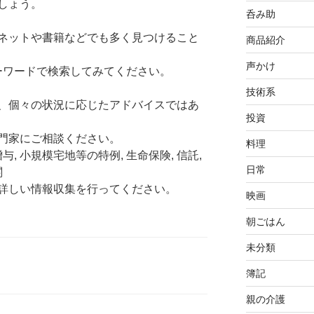
しょう。
呑み助
ネットや書籍などでも多く見つけること
商品紹介
声かけ
キーワードで検索してみてください。
技術系
、個々の状況に応じたアドバイスではあ
投資
門家にご相談ください。
料理
贈与, 小規模宅地等の特例, 生命保険, 信託,
日常
関
詳しい情報収集を行ってください。
映画
朝ごはん
未分類
簿記
親の介護