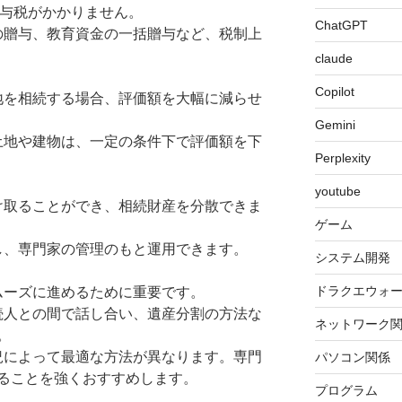
は贈与税がかかりません。
ChatGPT
への贈与、教育資金の一括贈与など、税制上
claude
Copilot
敷地を相続する場合、評価額を大幅に減らせ
Gemini
の土地や建物は、一定の条件下で評価額を下
Perplexity
youtube
受け取ることができ、相続財産を分散できま
ゲーム
託し、専門家の管理のもと運用できます。
システム開発
ドラクエウォ
ムーズに進めるために重要です。
相続人との間で話し合い、遺産分割の方法な
ネットワーク
。
状況によって最適な方法が異なります。専門
パソコン関係
ることを強くおすすめします。
プログラム