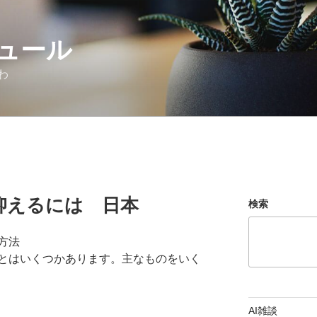
ュール
わ
抑えるには 日本
検索
方法
とはいくつかあります。主なものをいく
AI雑談