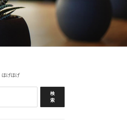
ほげほげ
検
索