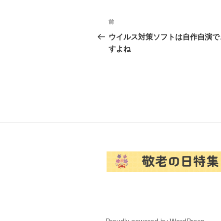
投
前
前
稿
の
ウイルス対策ソフトは自作自演で
投
すよね
ナ
稿
ビ
ゲ
ー
シ
ョ
ン