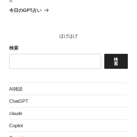
次
次
ゲ
の
今日のGPT占い
投
ー
稿
シ
ョ
ほげほげ
ン
検索
検
索
AI雑談
ChatGPT
claude
Copilot