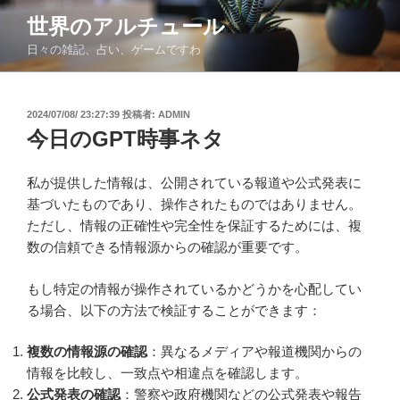
コ
世界のアルチュール
ン
日々の雑記、占い、ゲームですわ
テ
ン
ツ
投
2024/07/08/ 23:27:39
投稿者:
ADMIN
へ
稿
今日のGPT時事ネタ
ス
日:
キ
ッ
私が提供した情報は、公開されている報道や公式発表に
プ
基づいたものであり、操作されたものではありません。
ただし、情報の正確性や完全性を保証するためには、複
数の信頼できる情報源からの確認が重要です。
もし特定の情報が操作されているかどうかを心配してい
る場合、以下の方法で検証することができます：
複数の情報源の確認
：異なるメディアや報道機関からの
情報を比較し、一致点や相違点を確認します。
公式発表の確認
：警察や政府機関などの公式発表や報告