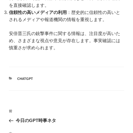
を直接確認します。
信頼性の高いメディアの利用
：歴史的に信頼性の高いと
されるメディアや報道機関の情報を重視します。
安倍晋三氏の銃撃事件に関する情報は、注目度が高いた
め、さまざまな視点や意見が存在します。事実確認には
慎重さが求められます。
カ
CHATGPT
テ
ゴ
リ
ー
投
前
前
稿
の
今日のGPT時事ネタ
ナ
投
ビ
稿