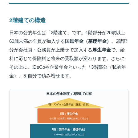
2階建ての構造
日本の公的年金は「2階建て」です。1階部分が20歳以上
60歳未満の全員が加入する
国民年金（基礎年金）
。2階部
分が会社員・公務員が上乗せで加入する
厚生年金
で、給
料に応じて保険料と将来の受取額が変わります。さらに
その上に、iDeCoや企業年金といった「3階部分（私的年
金）」を自分で積み増せます。
日本の年金制度：3階建ての家
3階：iDeCo・企業年金（任意・自助）
2階：厚生年金
会社員・公務員｜報酬に比例して増える
1階：国民年金（基礎年金）
20〜60歳の全員が加入する土台