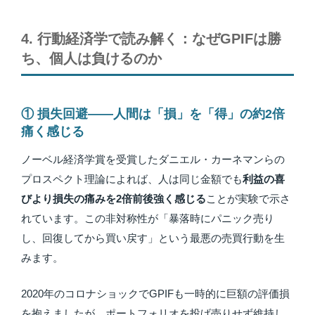
4. 行動経済学で読み解く：なぜGPIFは勝
ち、個人は負けるのか
① 損失回避——人間は「損」を「得」の約2倍
痛く感じる
ノーベル経済学賞を受賞したダニエル・カーネマンらの
プロスペクト理論によれば、人は同じ金額でも
利益の喜
びより損失の痛みを2倍前後強く感じる
ことが実験で示さ
れています。この非対称性が「暴落時にパニック売り
し、回復してから買い戻す」という最悪の売買行動を生
みます。
2020年のコロナショックでGPIFも一時的に巨額の評価損
を抱えましたが、ポートフォリオを投げ売りせず維持し