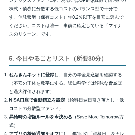
ンデックスファンド1本、あるいはGPIFを真似て国内外の
株式・債券に分散する低コストのバランス型で十分で
す。信託報酬（保有コスト）年0.2％以下を目安に選んで
ください。コストは唯一、事前に確定している「マイナ
スのリターン」です。
5. 今日やることリスト（所要30分）
ねんきんネットに登録
し、自分の年金見込額を確認する
（不安の正体を数字にする。認知科学では曖昧な脅威ほ
ど過大評価されます）
NISA口座で自動積立を設定
（給料日翌日引き落とし・低
コストの分散型ファンド）
昇給時の増額ルールを今決める
（Save More Tomorrow方
式）
アプリの株価通知をオフ
にし、年1回の「点検日」をカレ