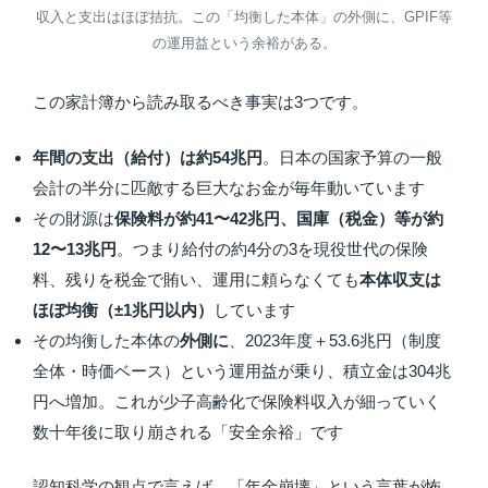
収入と支出はほぼ拮抗。この「均衡した本体」の外側に、GPIF等
の運用益という余裕がある。
この家計簿から読み取るべき事実は3つです。
年間の支出（給付）は約54兆円
。日本の国家予算の一般
会計の半分に匹敵する巨大なお金が毎年動いています
その財源は
保険料が約41〜42兆円、国庫（税金）等が約
12〜13兆円
。つまり給付の約4分の3を現役世代の保険
料、残りを税金で賄い、運用に頼らなくても
本体収支は
ほぼ均衡（±1兆円以内）
しています
その均衡した本体の
外側に
、2023年度＋53.6兆円（制度
全体・時価ベース）という運用益が乗り、積立金は304兆
円へ増加。これが少子高齢化で保険料収入が細っていく
数十年後に取り崩される「安全余裕」です
認知科学の観点で言えば、「年金崩壊」という言葉が怖