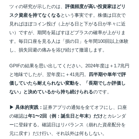
ツィの研究が示したのは、
評価頻度が高い投資家ほどリ
スク資産を持てなくなる
という事実です。株価は日次で
見ればほぼコイン投げ（上がる日と下がる日が半々に近
い）ですが、期間を延ばすほどプラスの確率が上がりま
す。毎日口座を見る人は「損の日」を年間100回以上体験
し、損失回避の痛みを浴び続けて撤退します。
GPIFの結果を思い出してください。2024年度は＋1.7兆円
と地味でしたが、翌年度に＋41兆円。
四半期や単年で評
価していたら耐えられない変動を、「長期でしか評価し
ない」と決めているから持ち続けられる
のです。
▶ 具体的実践：
証券アプリの通知を全てオフにし、口座
の確認は
年1〜2回（例：誕生日と年末）だけ
とカレンダ
ーに登録する。確認日はリバランス（崩れた資産配分を
元に戻す）だけ行い、それ以外は何もしない。