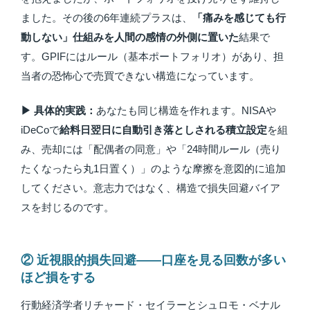
ました。その後の6年連続プラスは、
「痛みを感じても行
動しない」仕組みを人間の感情の外側に置いた
結果で
す。GPIFにはルール（基本ポートフォリオ）があり、担
当者の恐怖心で売買できない構造になっています。
▶ 具体的実践：
あなたも同じ構造を作れます。NISAや
iDeCoで
給料日翌日に自動引き落としされる積立設定
を組
み、売却には「配偶者の同意」や「24時間ルール（売り
たくなったら丸1日置く）」のような摩擦を意図的に追加
してください。意志力ではなく、構造で損失回避バイア
スを封じるのです。
② 近視眼的損失回避——口座を見る回数が多い
ほど損をする
行動経済学者リチャード・セイラーとシュロモ・ベナル