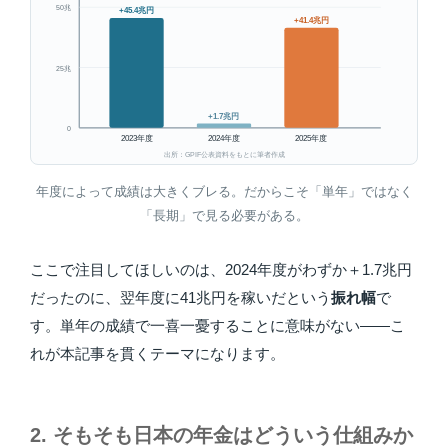
50兆
+45.4兆円
+41.4兆円
25兆
+1.7兆円
0
2023年度
2024年度
2025年度
出所：GPIF公表資料をもとに筆者作成
年度によって成績は大きくブレる。だからこそ「単年」ではなく
「長期」で見る必要がある。
ここで注目してほしいのは、2024年度がわずか＋1.7兆円
だったのに、翌年度に41兆円を稼いだという
振れ幅
で
す。単年の成績で一喜一憂することに意味がない——こ
れが本記事を貫くテーマになります。
2. そもそも日本の年金はどういう仕組みか