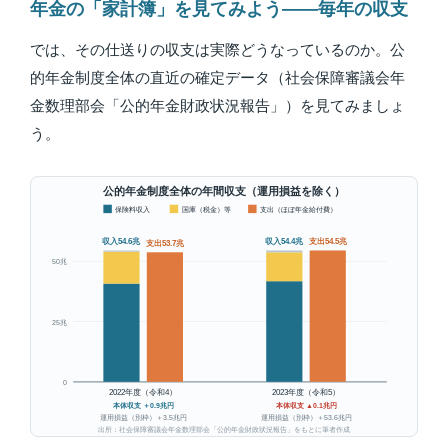
年金の「家計簿」を見てみよう——毎年の収支
では、その仕送りの収支は実際どうなっているのか。公
的年金制度全体の直近の確定データ（社会保障審議会年
金数理部会「公的年金財政状況報告」）を見てみましょ
う。
公的年金制度全体の年間収支（運用損益を除く）
保険料収入
国庫（税金）等
支出（ほぼ年金給付費）
収入54.6兆
収入54.4兆
支出54.5兆
支出53.7兆
50兆
25兆
0
2022年度（令和4）
2023年度（令和5）
本体収支 ＋0.9兆円
本体収支 ▲0.1兆円
運用損益（別枠）＋3.5兆円
運用損益（別枠）＋53.6兆円
出所：社会保障審議会年金数理部会「公的年金財政状況報告」をもとに筆者作成