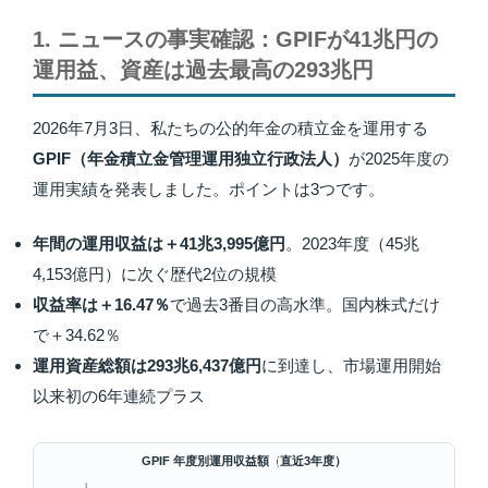
1. ニュースの事実確認：GPIFが41兆円の
運用益、資産は過去最高の293兆円
2026年7月3日、私たちの公的年金の積立金を運用する
GPIF（年金積立金管理運用独立行政法人）
が2025年度の
運用実績を発表しました。ポイントは3つです。
年間の運用収益は＋41兆3,995億円
。2023年度（45兆
4,153億円）に次ぐ歴代2位の規模
収益率は＋16.47％
で過去3番目の高水準。国内株式だけ
で＋34.62％
運用資産総額は293兆6,437億円
に到達し、市場運用開始
以来初の6年連続プラス
GPIF 年度別運用収益額（直近3年度）