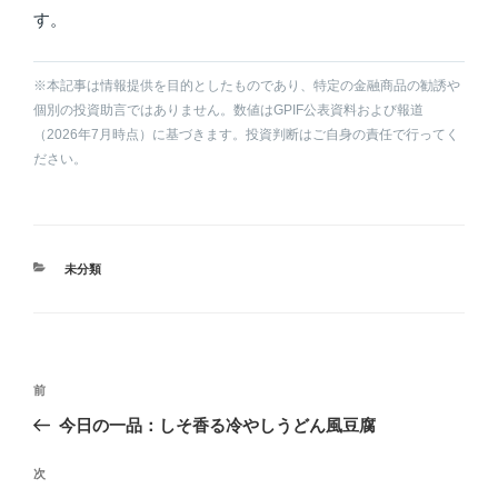
す。
※本記事は情報提供を目的としたものであり、特定の金融商品の勧誘や
個別の投資助言ではありません。数値はGPIF公表資料および報道
（2026年7月時点）に基づきます。投資判断はご自身の責任で行ってく
ださい。
カ
未分類
テ
ゴ
リ
ー
投
前
前
稿
の
今日の一品：しそ香る冷やしうどん風豆腐
ナ
投
ビ
稿
次
次