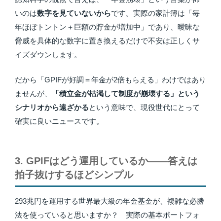
いのは
数字を見ていないから
です。実際の家計簿は「毎
年ほぼトントン＋巨額の貯金が増加中」であり、曖昧な
脅威を具体的な数字に置き換えるだけで不安は正しくサ
イズダウンします。
だから「GPIFが好調＝年金が2倍もらえる」わけではあり
ませんが、
「積立金が枯渇して制度が崩壊する」という
シナリオから遠ざかる
という意味で、現役世代にとって
確実に良いニュースです。
3. GPIFはどう運用しているか——答えは
拍子抜けするほどシンプル
293兆円を運用する世界最大級の年金基金が、複雑な必勝
法を使っていると思いますか？ 実際の基本ポートフォ