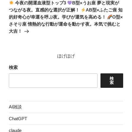
ゲ
の
今夜の開運血液型トップ3
B型×うお座 夢と現実が
投
ー
つながる夜。直感的な選択が正解！
AB型×ふたご座 知
稿
シ
的好奇心が幸運を呼ぶ夜。学びが運気を高める！
O型×
さそり座 情熱的な行動が運命を動かす夜。本気で挑むと
ョ
大吉！
ン
ほげほげ
検索
検
索
AI雑談
ChatGPT
claude