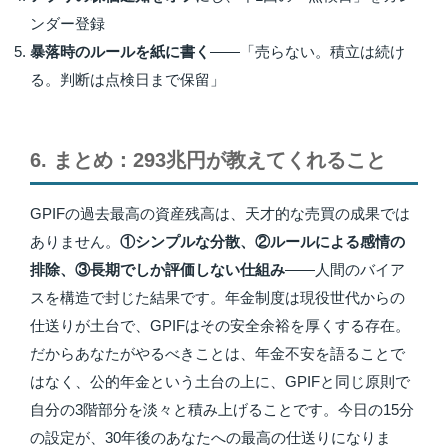
ンダー登録
暴落時のルールを紙に書く
——「売らない。積立は続け
る。判断は点検日まで保留」
6. まとめ：293兆円が教えてくれること
GPIFの過去最高の資産残高は、天才的な売買の成果では
ありません。
①シンプルな分散、②ルールによる感情の
排除、③長期でしか評価しない仕組み
——人間のバイア
スを構造で封じた結果です。年金制度は現役世代からの
仕送りが土台で、GPIFはその安全余裕を厚くする存在。
だからあなたがやるべきことは、年金不安を語ることで
はなく、公的年金という土台の上に、GPIFと同じ原則で
自分の3階部分を淡々と積み上げることです。今日の15分
の設定が、30年後のあなたへの最高の仕送りになりま