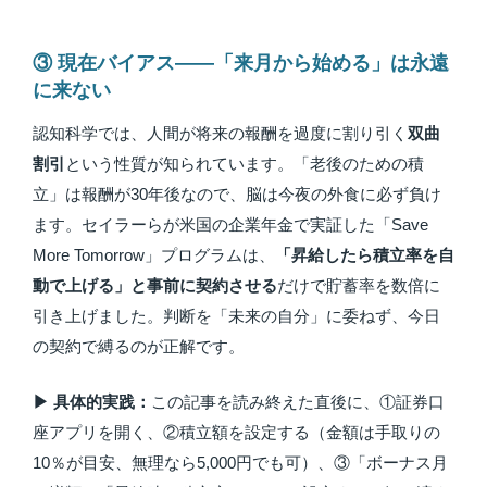
③ 現在バイアス——「来月から始める」は永遠
に来ない
認知科学では、人間が将来の報酬を過度に割り引く
双曲
割引
という性質が知られています。「老後のための積
立」は報酬が30年後なので、脳は今夜の外食に必ず負け
ます。セイラーらが米国の企業年金で実証した「Save
More Tomorrow」プログラムは、
「昇給したら積立率を自
動で上げる」と事前に契約させる
だけで貯蓄率を数倍に
引き上げました。判断を「未来の自分」に委ねず、今日
の契約で縛るのが正解です。
▶ 具体的実践：
この記事を読み終えた直後に、①証券口
座アプリを開く、②積立額を設定する（金額は手取りの
10％が目安、無理なら5,000円でも可）、③「ボーナス月