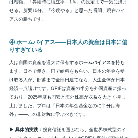
は増額」「昇給時に積立率＋1％」の設定まで一気に済ま
せる。所要15分。「今度やる」と思った瞬間、現在バイ
アスの勝ちです。
④ ホームバイアス——日本人の資産は日本に偏
りすぎている
人は自国の資産を過大に保有する
ホームバイアス
を持ち
ます。日本で働き、円で給料をもらい、日本の年金を受
け取る人が、貯蓄まで全部円建てなら、人生全体が日本
経済一点賭けです。GPIFは資産の半分を外国資産に振っ
ており、2025年度も円安と海外株高が収益を大きく押し
上げました。プロは「日本の年金基金なのに半分は海
外」——この非対称に学ぶべきです。
▶ 具体的実践：
投資信託を選ぶなら、全世界株式型のイ