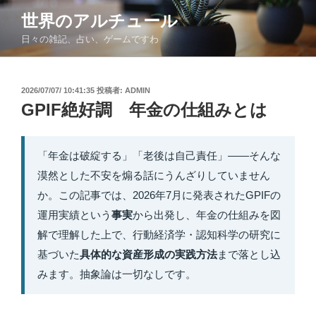
コ
世界のアルチュール
ン
日々の雑記、占い、ゲームですわ
テ
ン
ツ
投
2026/07/07/ 10:41:35
投稿者:
ADMIN
へ
稿
GPIF絶好調 年金の仕組みとは
ス
日:
キ
ッ
「年金は破綻する」「老後は自己責任」——そんな
プ
漠然とした不安を煽る話にうんざりしていません
か。この記事では、2026年7月に発表されたGPIFの
運用実績という
事実
から出発し、年金の仕組みを図
解で理解した上で、行動経済学・認知科学の研究に
基づいた
具体的な資産形成の実践方法
まで落とし込
みます。抽象論は一切なしです。