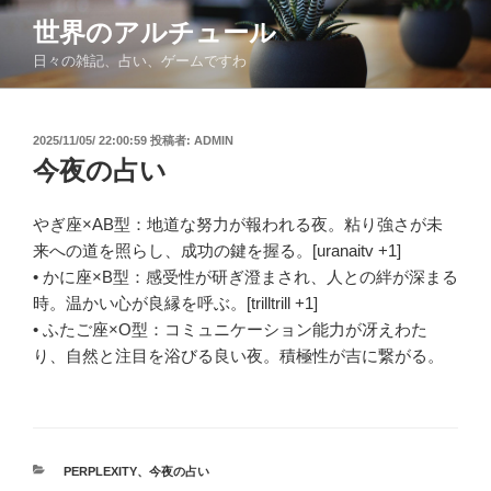
コ
世界のアルチュール
ン
日々の雑記、占い、ゲームですわ
テ
ン
ツ
投
2025/11/05/ 22:00:59
投稿者:
ADMIN
へ
稿
今夜の占い
ス
日:
キ
ッ
やぎ座×AB型：地道な努力が報われる夜。粘り強さが未
プ
来への道を照らし、成功の鍵を握る。[uranaitv +1]
• かに座×B型：感受性が研ぎ澄まされ、人との絆が深まる
時。温かい心が良縁を呼ぶ。[trilltrill +1]
• ふたご座×O型：コミュニケーション能力が冴えわた
り、自然と注目を浴びる良い夜。積極性が吉に繋がる。
カ
PERPLEXITY
、
今夜の占い
テ