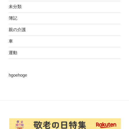
未分類
簿記
親の介護
車
運動
hgoehoge