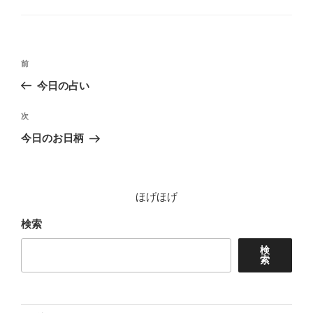
ゴ
リ
ー
投
前
前
稿
の
今日の占い
ナ
投
ビ
稿
次
次
ゲ
の
今日のお日柄
投
ー
稿
シ
ョ
ほげほげ
ン
検索
検
索