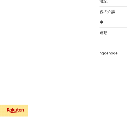
簿記
親の介護
車
運動
hgoehoge