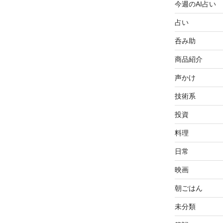
今週のAI占い
占い
呑み助
商品紹介
声かけ
技術系
投資
料理
日常
映画
朝ごはん
未分類