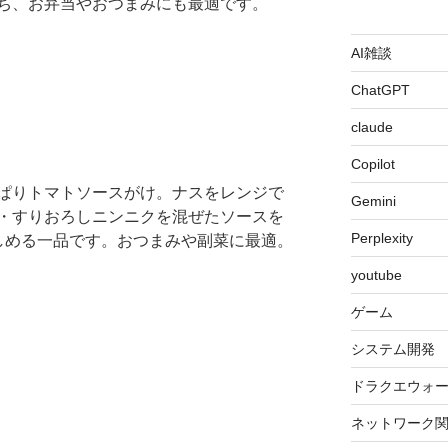
ち、お弁当やおつまみにも最適です。
AI雑談
ChatGPT
claude
Copilot
ぱりトマトソースがけ。ナスをレンジで
Gemini
・すりおろしニンニクを混ぜたソースを
Perplexity
しめる一品です。おつまみや副菜に最適。
youtube
ゲーム
システム開発
ドラクエウォ
ネットワーク