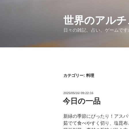
コ
ン
テ
世界のアルチ
ン
日々の雑記、占い、ゲームです
ツ
へ
ス
キ
ッ
プ
カテゴリー:
料理
投
2025/05/16/ 09:22:16
稿
今日の一品
日:
新緑の季節にぴったり！アスパ
茹でて食べやすく切り、塩昆布