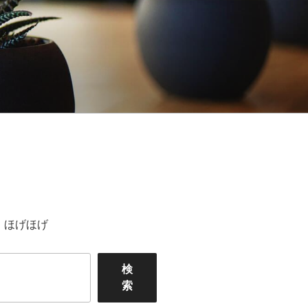
ほげほげ
検
索