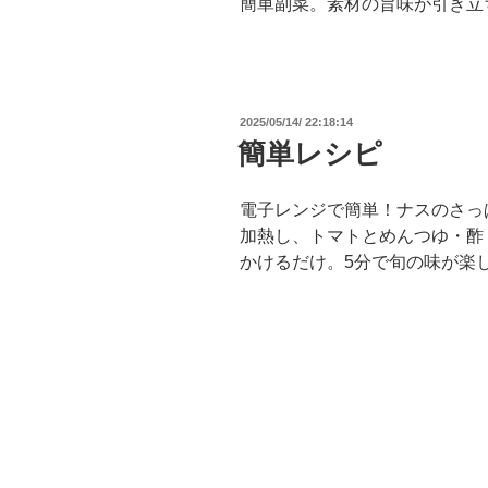
簡単副菜。素材の旨味が引き立
投
2025/05/14/ 22:18:14
稿
簡単レシピ
日:
電子レンジで簡単！ナスのさっ
加熱し、トマトとめんつゆ・酢
かけるだけ。5分で旬の味が楽